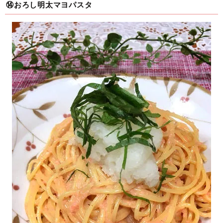
⑭おろし明太マヨパスタ