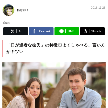
2018.11.28
楠原諒子
Share
X
Facebook
LINE
Threads
「口が達者な彼氏」の特徴①よくしゃべる、言い方
がキツい