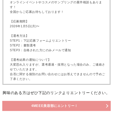
オンラインイベントやコスメのサンプリングの案件相談もありま
す！
全国からご応募お待ちしております！
【応募期間】
2026年1月5日(月)〜
【選考方法】
STEP1：下記応募フォームよりエントリー
STEP2：書類選考
STEP3：合格された方にのみメールで通知
【選考結果の通知について】
大変恐れ入りますが、選考通過・採用となった場合のみ、ご連絡さ
せていただきます。
合否に関する個別のお問い合わせにはお答えできませんので予めご
了承ください。
興味のある方はぜひ下記のリンクよりエントリーください。
4MEEE美容部にエントリー！