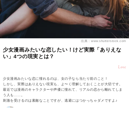
出典：www.shutterstock.com
少女漫画みたいな恋したい！けど実際「ありえな
い」4つの現実とは？
Love
少女漫画みたいな恋に憧れるのは、女の子なら当たり前のこと！
しかし、実際はありえない現実も、よ〜く理解しておくことが大切です。
最近では漫画のキャラクターや声優に憧れて、リアルの恋から離れてしま
う人も……。
刺激を受けるのは素敵なことですが、逃避にはつかっちゃダメですよ♪
2026.08.07
加藤瞳