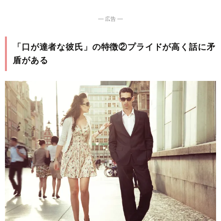
― 広告 ―
「口が達者な彼氏」の特徴②プライドが高く話に矛
盾がある