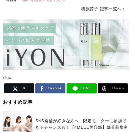
ブログ→
http://ameblo.jp/ryoko-26
インスタグラム（@ryokooo_26）→
https://instagram.com/ryokooo_2
楠原諒子 記事一覧へ
6/
ツイッター（@ryoko_kusuhara）→
https://twitter.com/ryoko_kusuhar
a
Share
X
Facebook
LINE
Threads
おすすめ記事
SNS発信が好きな方へ、限定モニターに参加で
きるチャンスも！【4MEEE美容部】部員募集中