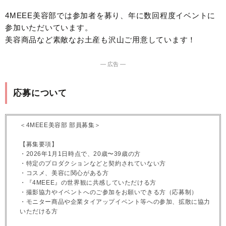
4MEEE美容部では参加者を募り、年に数回程度イベントに
参加いただいています。
美容商品など素敵なお土産も沢山ご用意しています！
― 広告 ―
応募について
＜4MEEE美容部 部員募集＞
【募集要項】
・2026年1月1日時点で、20歳〜39歳の方
・特定のプロダクションなどと契約されていない方
・コスメ、美容に関心がある方
・『4MEEE』の世界観に共感していただける方
・撮影協力やイベントへのご参加をお願いできる方（応募制）
・モニター商品や企業タイアップイベント等への参加、拡散に協力
いただける方