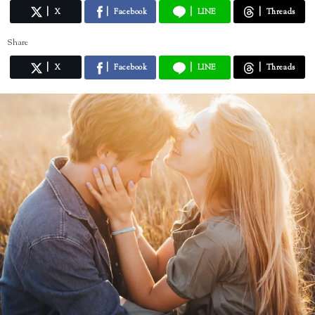
X
Facebook
LINE
Threads
Share
X
Facebook
LINE
Threads