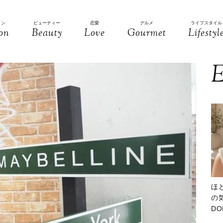
ョン
ビューティー
恋愛
グルメ
ライフスタイル
on
Beauty
Love
Gourmet
Lifestyl
E
ほ
の気
D
大