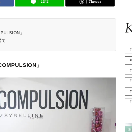
k
LINE
Threads
K
PULSION」
場で
OMPULSION」