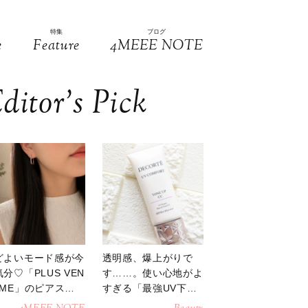
特集
ブログ
e
Feature
4MEEE NOTE
ditor’s Pick
どよいモード感が今
透明感、爆上がりで
分♡「PLUS VEN
す……。使い心地がよ
OME」のピアスが
すぎる「最強UV下
活躍
地」