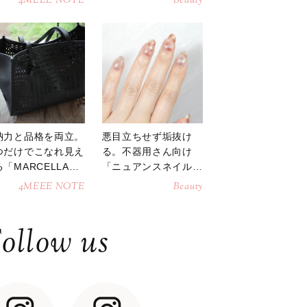
4MEEE NOTE
Beauty
納力と品格を両立。
悪目立ちせず垢抜け
つだけでこなれ見え
る。不器用さん向け
「MARCELLAト
「ニュアンスネイル」
トバッグ」
のやり方
4MEEE NOTE
Beauty
ollow us