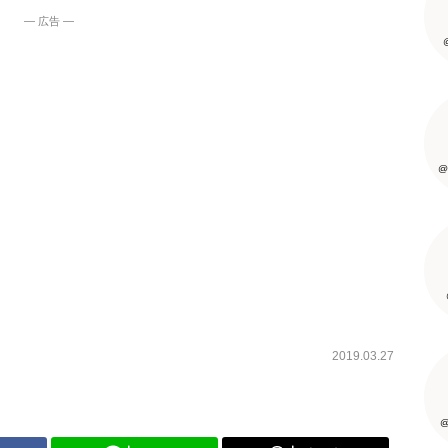
― 広告 ―
@
2019.03.27
@