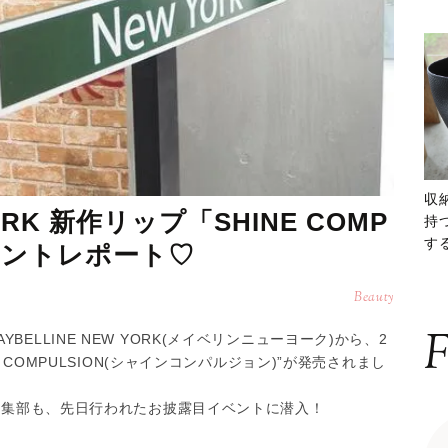
収
YORK 新作リップ「SHINE COMP
持
する
ベントレポート♡
ー
Beauty
F
ELLINE NEW YORK(メイベリンニューヨーク)から、2
E COMPULSION(シャインコンパルジョン)”が発売されまし
)編集部も、先日行われたお披露目イベントに潜入！