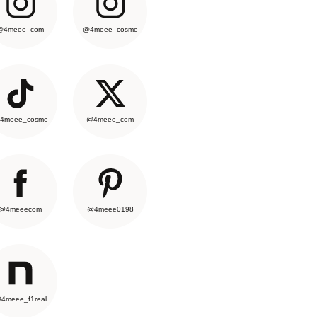
@4meee_com
@4meee_cosme
4meee_cosme
@4meee_com
@4meeecom
@4meee0198
4meee_f1real