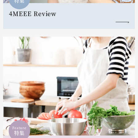
特集
4MEEE Review
Feature
特集