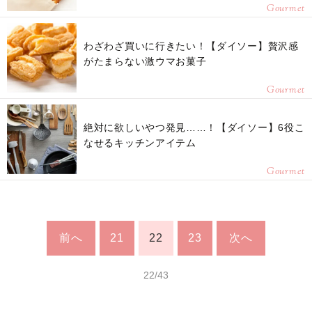
Gourmet
わざわざ買いに行きたい！【ダイソー】贅沢感
がたまらない激ウマお菓子
Gourmet
絶対に欲しいやつ発見……！【ダイソー】6役こ
なせるキッチンアイテム
Gourmet
前へ
21
22
23
次へ
22/43