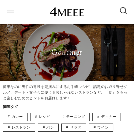
Gourmet
簡単なのに男性の胃袋を鷲掴みにするお手軽レシピ、話題のお取り寄せグ
ルメ、デート・女子会に使えるおしゃれなレストランなど。「食」をもっ
と楽しむためのヒントをお届けします！
関連タグ
カレー
レシピ
モーニング
ディナー
レストラン
パン
サラダ
ワイン