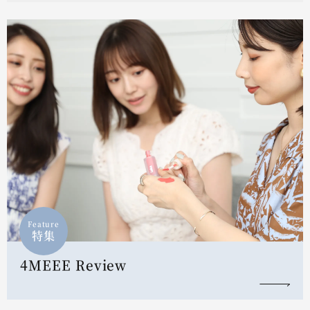
Feature
特集
4MEEE Review