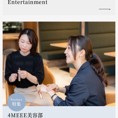
Entertainment
Feature
特集
4MEEE美容部