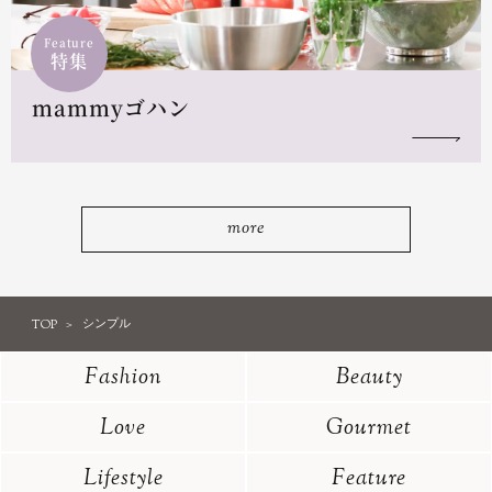
Feature
特集
mammyゴハン
more
TOP
シンプル
Fashion
Beauty
Love
Gourmet
Lifestyle
Feature