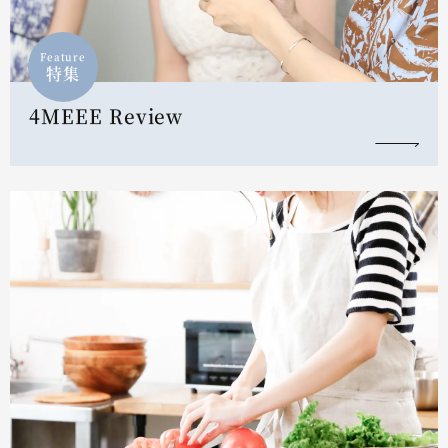
Feature
特集
4MEEE Review