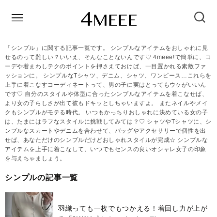
「シンプル」に関する記事一覧です。 シンプルなアイテムをおしゃれに見
せるのって難しい？いいえ、そんなことないんです♡ 4meee!で簡単に、コ
ーデや着まわしテクのポイントを押さえておけば、一目置かれる素敵ファ
ッションに。 シンプルなTシャツ、デニム、シャツ、ワンピース…これらを
上手に着こなすコーディネートって、男の子に実はとってもウケがいいん
です♡ 自分のスタイルや体型に合ったシンプルなアイテムを着こなせば、
より女の子らしさが出て彼もドキッとしちゃいますよ。 またネイルやメイ
クもシンプルがモテる時代。 いつもかっちりおしゃれに決めている女の子
は、たまにはラフなスタイルに挑戦してみては？♡ シャツやTシャツに、シ
ンプルなスカートやデニムを合わせて、バッグやアクセサリーで個性を出
せば、あなただけのシンプルだけどおしゃれスタイルが完成☆ シンプルな
アイテムを上手に着こなして、いつでもセンスの良いオシャレ女子の印象
を与えちゃましょう。
シンプルの記事一覧
羽織っても一枚でもつかえる！着回し力が上が