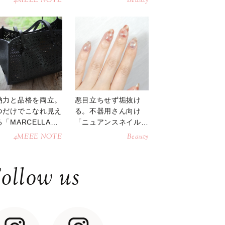
4MEEE NOTE
Beauty
納力と品格を両立。
悪目立ちせず垢抜け
つだけでこなれ見え
る。不器用さん向け
「MARCELLAト
「ニュアンスネイル」
トバッグ」
のやり方
4MEEE NOTE
Beauty
ollow us