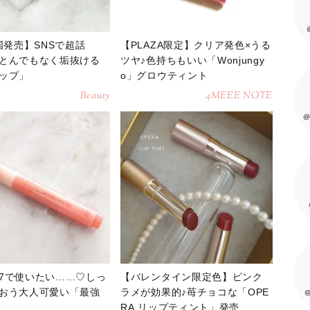
全国発売】SNSで超話
【PLAZA限定】クリア発色×うる
とんでもなく垢抜ける
ツヤ♪色持ちもいい「Wonjungy
ップ」
o」グロウティント
Beauty
4MEEE NOTE
@
7で使いたい……♡しっ
【バレンタイン限定色】ピンク
おう大人可愛い「最強
ラメが効果的♪苺チョコな「OPE
@
RA リップティント」発売