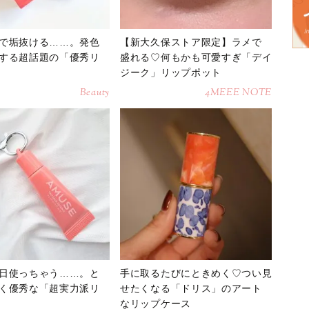
で垢抜ける……。発色
【新大久保ストア限定】ラメで
する超話題の「優秀リ
盛れる♡何もかも可愛すぎ「デイ
ジーク」リップポット
Beauty
4MEEE NOTE
日使っちゃう……。と
手に取るたびにときめく♡つい見
く優秀な「超実力派リ
せたくなる「ドリス」のアート
なリップケース