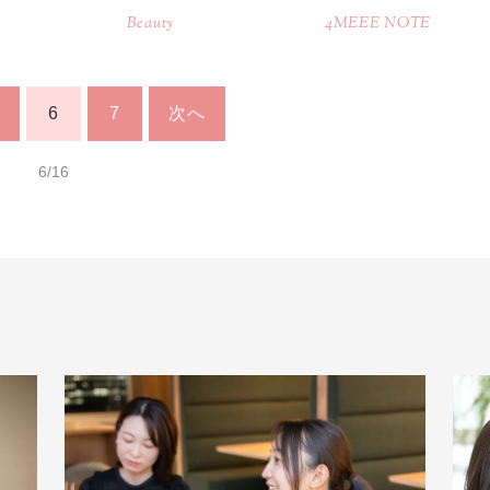
Beauty
4MEEE NOTE
6
7
次へ
6/16