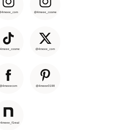
@4meee_com
@4meee_cosme
4meee_cosme
@4meee_com
@4meeecom
@4meee0198
4meee_f1real