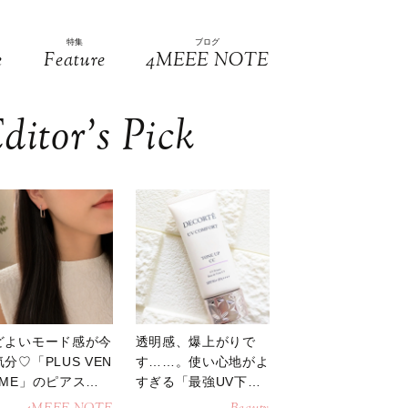
特集
ブログ
e
Feature
4MEEE NOTE
ditor’s Pick
どよいモード感が今
透明感、爆上がりで
分♡「PLUS VEN
す……。使い心地がよ
OME」のピアスが
すぎる「最強UV下
活躍
地」