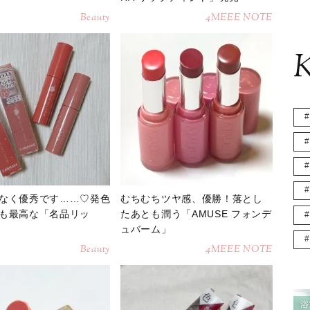
Beauty
4MEEE NOTE
K
なく優秀です……♡発色
むちむちツヤ感、優勝！落とし
も最高な「名品リッ
たあとも潤う「AMUSE フォンデ
ュバーム」
Beauty
4MEEE NOTE