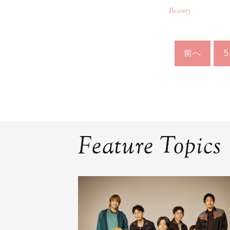
Beauty
前へ
5
Feature Topics