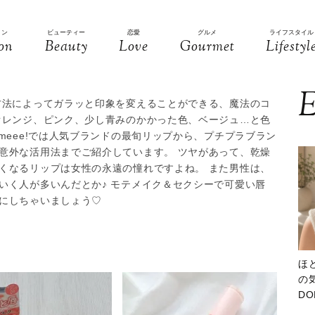
ョン
ビューティー
恋愛
グルメ
ライフスタイル
on
Beauty
Love
Gourmet
Lifestyl
E
方法によってガラッと印象を変えることができる、魔法のコ
オレンジ、ピンク、少し青みのかかった色、ベージュ…と色
meee!では人気ブランドの最旬リップから、プチプラブラン
意外な活用法までご紹介しています。 ツヤがあって、乾燥
くなるリップは女性の永遠の憧れですよね。 また男性は、
いく人が多いんだとか♪ モテメイク＆セクシーで可愛い唇
にしちゃいましょう♡
ほ
の気
D
大