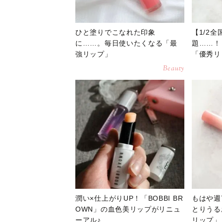
ひと塗りでこなれた印象
【1/2
に……。毎日使いたくなる「最
題……！
強リップ」
「優秀リ
Beauty
潤い×仕上がりUP！「BOBBI BR
もはや週
OWN」の血色美リップがリニュ
とりうる
ーアル♪
リップ」