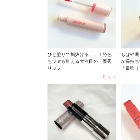
ひと塗りで垢抜ける……！発色
もはや週
もツヤも叶える大注目の「優秀
が長持ち
リップ」
「最強リ
Beauty