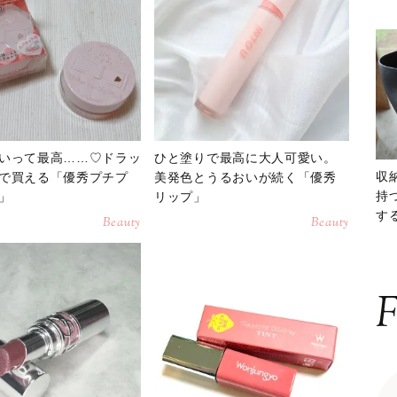
いって最高……♡ドラッ
ひと塗りで最高に大人可愛い。
収
で買える「優秀プチプ
美発色とうるおいが続く「優秀
持
」
リップ」
する
Beauty
Beauty
ー
F