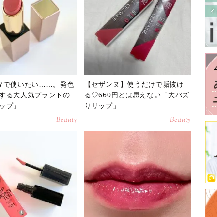
7で使いたい……。発色
【セザンヌ】使うだけで垢抜け
する大人気ブランドの
る♡660円とは思えない「大バズ
ップ」
りリップ」
Beauty
Beauty