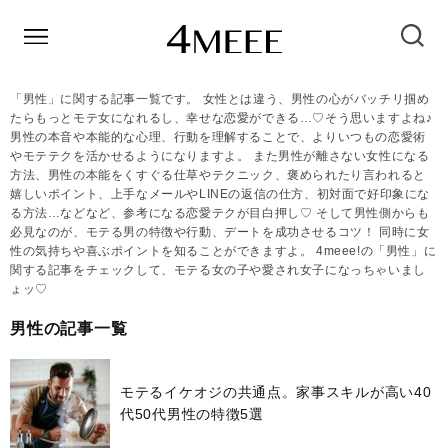
「男性」に関する記事一覧です。 女性とは違う、男性の心がバッチリ掴め
たらもっとモテ女になれるし、幸せな恋愛ができる…♡そう思いますよね♪
男性の本音や本能的な心理、行動を理解することで、よりいつもの恋愛術
やモテテクを活かせるようになりますよ。 また男性が離さない女性になる
方法、男性の本能をくすぐる仕草やテクニック、褒められたり言われると
嬉しいポイント、上手なメールやLINEの返信の仕方、初対面で好印象にな
る方法…などなど、参考になる恋愛テクが目白押し♡ そして男性側からも
必見なのが、モテる男の特徴や行動、デートを成功させるコツ！ 同時に女
性の気持ちや喜ぶポイントを知ることができますよ。 4meee!の「男性」に
関する記事をチェックして、モテる女の子や愛され女子になっちゃいまし
ょッ♡
男性の記事一覧
モテるイケオジの共通点。家事スキルが高い40
代50代男性の特徴5選