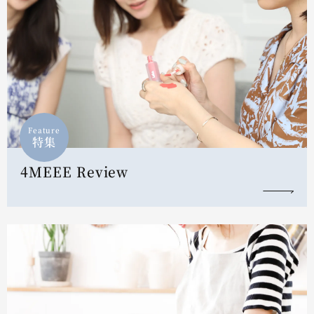
Feature
特集
4MEEE Review