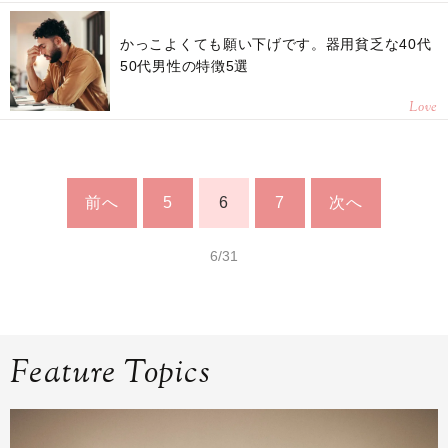
かっこよくても願い下げです。器用貧乏な40代
50代男性の特徴5選
Love
前へ
5
6
7
次へ
6/31
Feature Topics