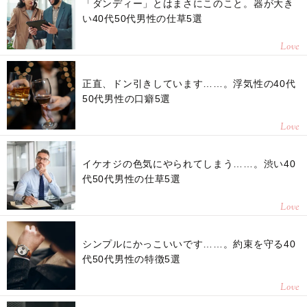
「ダンディー」とはまさにこのこと。器が大き
い40代50代男性の仕草5選
Love
正直、ドン引きしています……。浮気性の40代
50代男性の口癖5選
Love
イケオジの色気にやられてしまう……。渋い40
代50代男性の仕草5選
Love
シンプルにかっこいいです……。約束を守る40
代50代男性の特徴5選
Love