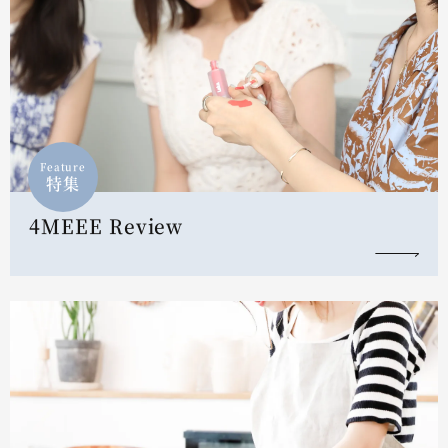
Feature
特集
4MEEE Review