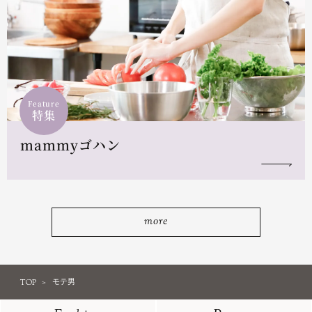
Feature
特集
mammyゴハン
more
TOP
モテ男