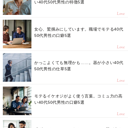
い40代50代男性の特徴5選
Love
女心、鷲掴みにしています。職場でモテる40代
50代男性の口癖5選
Love
かっこよくても無理かも……。器が小さい40代
50代男性の仕草5選
Love
モテるイケオジがよく使う言葉。コミュ力の高
い40代50代男性の口癖5選
Love