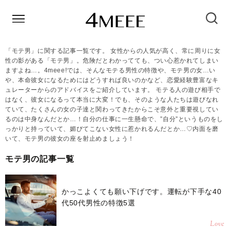
「モテ男」に関する記事一覧です。 女性からの人気が高く、常に周りに女
性の影がある「モテ男」。危険だとわかってても、つい心惹かれてしまい
ますよね…。4meee!では、そんなモテる男性の特徴や、モテ男の女…い
や、本命彼女になるためにはどうすれば良いのかなど、恋愛経験豊富なキ
ュレーターからのアドバイスをご紹介しています。 モテる人の遊び相手で
はなく、彼女になるって本当に大変！でも、そのような人たちは遊びなれ
ていて、たくさんの女の子達と関わってきたからこそ意外と重要視してい
るのは中身なんだとか…！自分の仕事に一生懸命で、”自分”というものをし
っかりと持っていて、媚びてこない女性に惹かれるんだとか…♡内面を磨
いて、モテ男の彼女の座を射止めましょう！
モテ男の記事一覧
かっこよくても願い下げです。運転が下手な40
代50代男性の特徴5選
Love