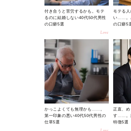
付き合うと苦労するかも。モテ
モテる人
るのに結婚しない40代50代男性
い……。
の口癖5選
の口癖5
Love
かっこよくても無理かも……。
正直、め
第一印象の悪い40代50代男性の
す……。
仕草5選
特徴5選
Love