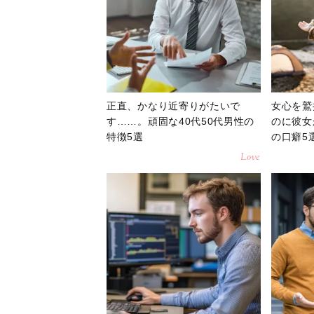
正直、かなり近寄りがたいで
女心を鷲
す……。頑固な40代50代男性の
のに彼女
特徴5選
の口癖5
Love