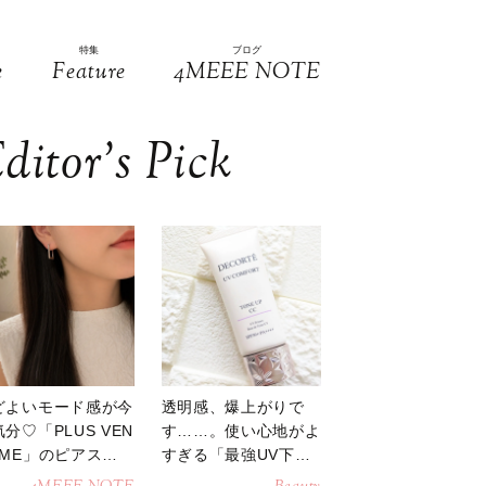
特集
ブログ
e
Feature
4MEEE NOTE
ditor’s Pick
どよいモード感が今
透明感、爆上がりで
分♡「PLUS VEN
す……。使い心地がよ
OME」のピアスが
すぎる「最強UV下
活躍
地」