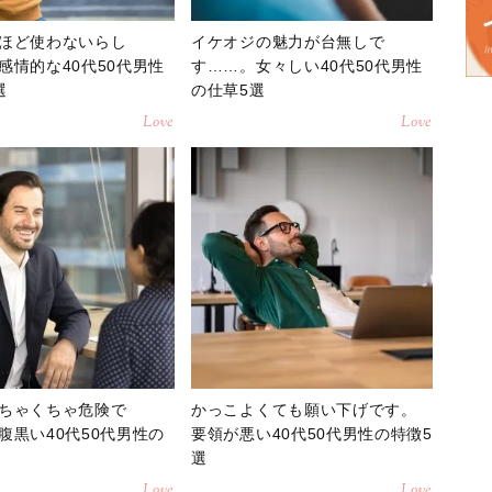
ほど使わないらし
イケオジの魅力が台無しで
感情的な40代50代男性
す……。女々しい40代50代男性
選
の仕草5選
Love
Love
ちゃくちゃ危険で
かっこよくても願い下げです。
腹黒い40代50代男性の
要領が悪い40代50代男性の特徴5
選
Love
Love