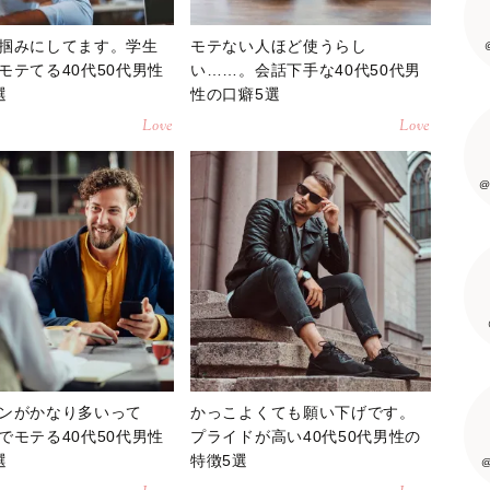
掴みにしてます。学生
モテない人ほど使うらし
モテてる40代50代男性
い……。会話下手な40代50代男
選
性の口癖5選
Love
Love
@
ンがかなり多いって
かっこよくても願い下げです。
でモテる40代50代男性
プライドが高い40代50代男性の
選
特徴5選
@