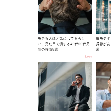
モテる人ほど気にしてるらし
爆モテす
い。見た目で損する40代50代男
貫禄があ
性の特徴5選
選
Love