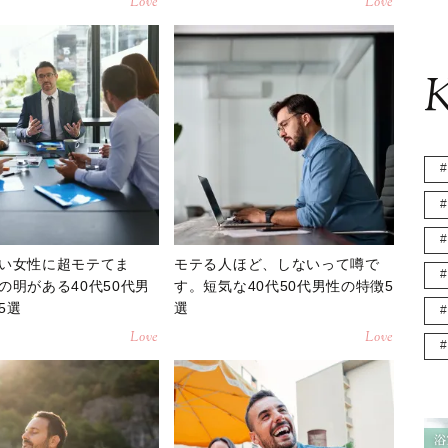
Love
Love
K
い女性に超モテてま
モテる人ほど、しないって噂で
の明がある40代50代男
す。短気な40代50代男性の特徴5
5選
選
Love
Love