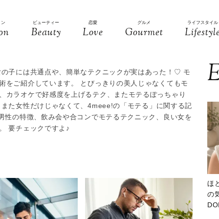
ョン
ビューティー
恋愛
グルメ
ライフスタイル
on
Beauty
Love
Gourmet
Lifestyl
E
女の子には共通点や、簡単なテクニックが実はあった！♡ モ
術をご紹介しています。 とびっきりの美人じゃなくてもモ
、カラオケで好感度を上げるテク、またモテるぽっちゃり
また女性だけじゃなくて、4meee!の「モテる」に関する記
る男性の特徴、飲み会や合コンでモテるテクニック、良い女を
。 要チェックですよ♪
ほ
の気
D
大