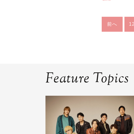
前へ
1
Feature Topics