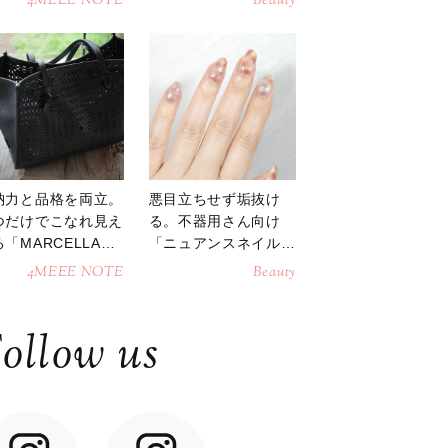
4MEEE NOTE
Beauty
納力と品格を両立。
悪目立ちせず垢抜け
つだけでこなれ見え
る。不器用さん向け
「MARCELLAト
「ニュアンスネイル」
トバッグ」
のやり方
4MEEE NOTE
Beauty
ollow us