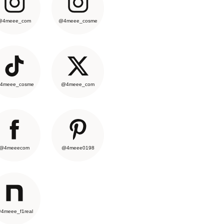
@4meee_com
@4meee_cosme
4meee_cosme
@4meee_com
@4meeecom
@4meee0198
4meee_f1real