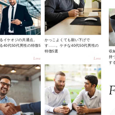
るイケオジの共通点。
かっこよくても願い下げで
る40代50代男性の特徴5
す……。ケチな40代50代男性の
特徴5選
収
持
Love
Love
する
ー
F