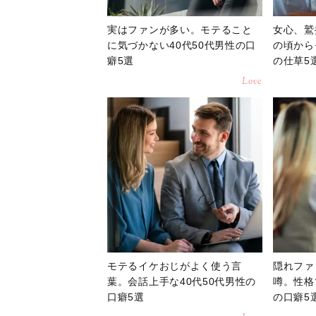
実はファンが多い。モテること
女心、鷲
に気づかない40代50代男性の口
の頃から
癖5選
の仕草5
Love
モテるイケおじがよく使う言
隠れファ
葉。会話上手な40代50代男性の
噂。性格
口癖5選
の口癖5