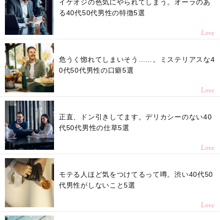
イケオジの色気にやられてしまう。オーラのあ
る40代50代男性の特徴5選
Love
危うく惚れてしまいそう……。ミステリアスな4
0代50代男性の口癖5選
Love
正直、ドン引きしてます。デリカシーのない40
代50代男性の仕草5選
Love
モテる人ほど気をつけてるって噂。渋い40代50
代男性がしないこと5選
Love