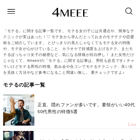
「モテる」に関する記事一覧です。 モテる女の子には共通点や、簡単なテ
クニックが実はあった！♡ モテ女から学んだとっておきのモテテクや恋愛
術をご紹介しています。 とびっきりの美人じゃなくてもモテる女の特徴
や、モテ女が心がけていること、カラオケで好感度を上げるテク、またモ
テるぽっちゃり女子の秘密など…気になる情報が目白押し！ また女性だけ
じゃなくて、4meee!の「モテる」に関する記事は、男性も必見です♪ チャ
ラいけどモテる男性の特徴、飲み会や合コンでモテるテクニック、良い女
を見抜く方法やなど参考になること間違い無し。 要チェックですよ♪
モテるの記事一覧
正直、隠れファンが多いです。要領がいい40代
50代男性の特徴5選
Love