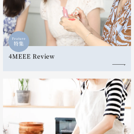
Feature
特集
4MEEE Review