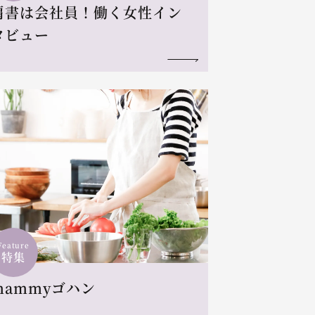
肩書は会社員！働く女性イン
タビュー
Feature
特集
mammyゴハン