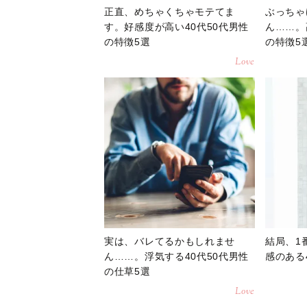
正直、めちゃくちゃモテてま
ぶっちゃ
す。好感度が高い40代50代男性
ん……。
の特徴5選
の特徴5
Love
実は、バレてるかもしれませ
結局、1
ん……。浮気する40代50代男性
感のある
の仕草5選
Love