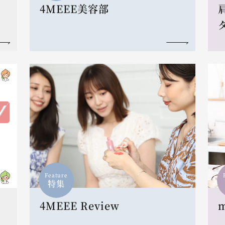
4MEEE美容部
Feature
特集
4MEEE Review