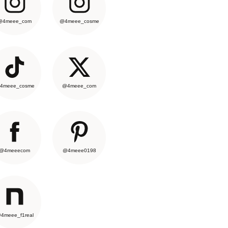
@4meee_com
@4meee_cosme
4meee_cosme
@4meee_com
@4meeecom
@4meee0198
4meee_f1real