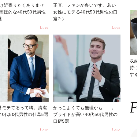
け近寄りたくありませ
正直、ファンが多いです。若い
高圧的な40代50代男性
女性にモテる40代50代男性の口
選
癖7つ
Love
Love
収
持
する
ー
F
番モテてるって噂。清潔
かっこよくても無理かも……。
40代50代男性の仕草5選
プライドが高い40代50代男性の
口癖5選
Love
Love