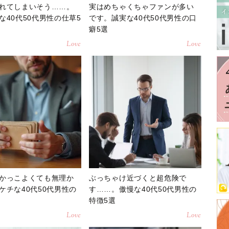
れてしまいそう……。
実はめちゃくちゃファンが多い
な40代50代男性の仕草5
です。誠実な40代50代男性の口
癖5選
Love
Love
かっこよくても無理か
ぶっちゃけ近づくと超危険で
ケチな40代50代男性の
す……。傲慢な40代50代男性の
特徴5選
Love
Love