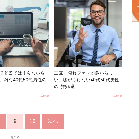
ほど当てはまらないら
正直、隠れファンが多いらし
。雑な40代50代男性の
い。嘘がつけない40代50代男性
の特徴5選
Love
Love
9
10
次へ
9/19