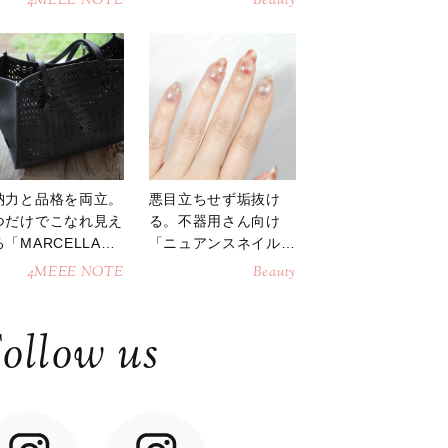
4MEEE NOTE
Beauty
納力と品格を両立。
悪目立ちせず垢抜け
つだけでこなれ見え
る。不器用さん向け
「MARCELLAト
「ニュアンスネイル」
トバッグ」
のやり方
4MEEE NOTE
Beauty
ollow us