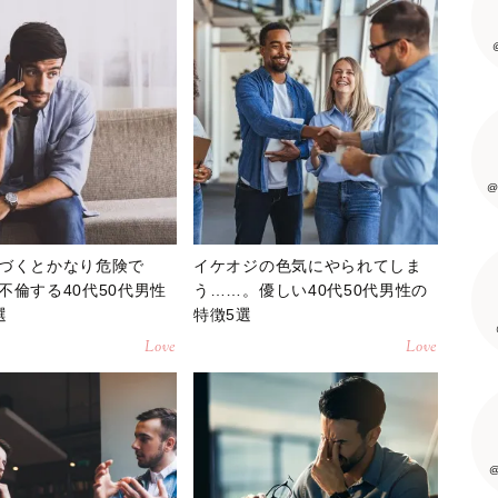
@
づくとかなり危険で
イケオジの色気にやられてしま
不倫する40代50代男性
う……。優しい40代50代男性の
選
特徴5選
Love
Love
@