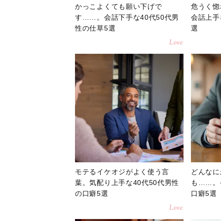
かっこよくても願い下げで
危うく惚
す……。会話下手な40代50代男
会話上手
性の仕草5選
選
Love
モテるイケオジがよく使う言
どんなに
葉。気配り上手な40代50代男性
も……。
の口癖5選
口癖5選
Love