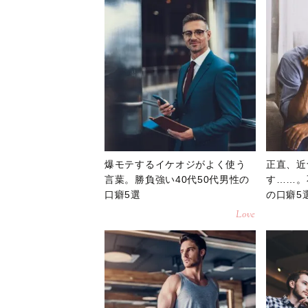
爆モテするイケオジがよく使う
正直、近
言葉。勝負強い40代50代男性の
す……。
口癖5選
の口癖5
Love