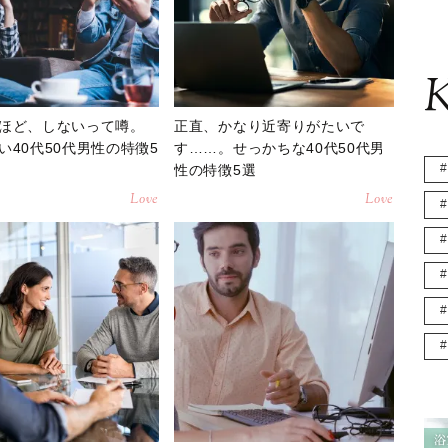
K
ほど、しないって噂。
正直、かなり近寄りがたいで
い40代50代男性の特徴5
す……。せっかちな40代50代男
性の特徴5選
Love
Love