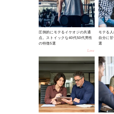
圧倒的にモテるイケオジの共通
モテる人
点。ストイックな40代50代男性
自分に甘
の特徴5選
選
Love