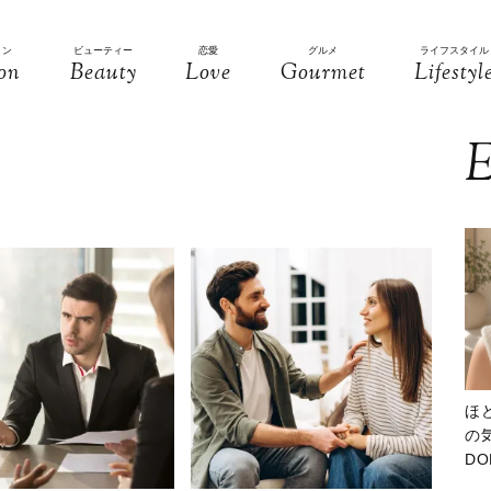
ョン
ビューティー
恋愛
グルメ
ライフスタイル
on
Beauty
Love
Gourmet
Lifestyl
E
ほ
の気
D
大