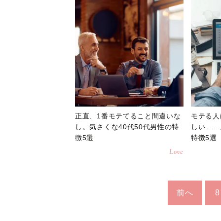
正直、1番モテてること間違いな
モテる人
し。気さくな40代50代男性の特
しい……
徴5選
特徴5選
Love
前へ
8