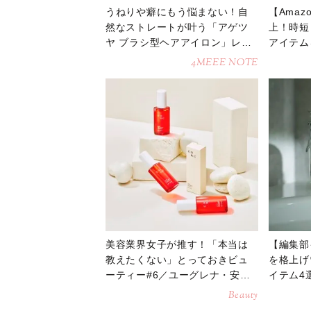
うねりや癖にもう悩まない！自
【Amaz
然なストレートが叶う「アゲツ
上！時短
ヤ ブラシ型ヘアアイロン」レビ
アイテム
ュー
にGET
4MEEE NOTE
美容業界女子が推す！「本当は
【編集部
教えたくない」とっておきビュ
を格上げ
ーティー#6／ユーグレナ・安藤
イテム4
愛子さん
Beauty