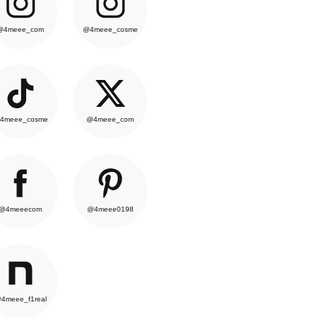
@4meee_com
@4meee_cosme
4meee_cosme
@4meee_com
@4meeecom
@4meee0198
4meee_f1real