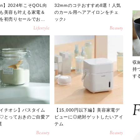
on】2024年こそQOL向
32mmのコテおすすめ8選！人気
も美容も叶える家電＆
のカール用ヘアアイロンをチェ
を初売りセールでお得
ック♪
Lifestyle
Beauty
収
持
する
ー
F
イチオシ】バスタイム
【15,000円以下編】美容家電デ
♡とっておきのご自愛ア
ビューに◎絶対ゲットしたいアイ
選
テム
Beauty
Beauty