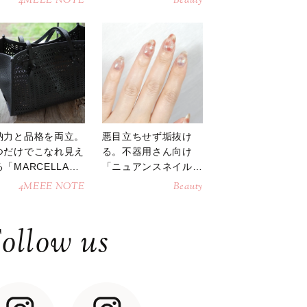
4MEEE NOTE
Beauty
納力と品格を両立。
悪目立ちせず垢抜け
つだけでこなれ見え
る。不器用さん向け
「MARCELLAト
「ニュアンスネイル」
トバッグ」
のやり方
4MEEE NOTE
Beauty
ollow us