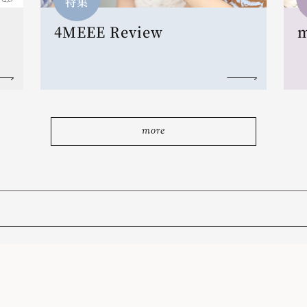
特集
4MEEE Review
more