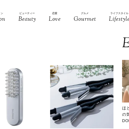
ョン
ビューティー
恋愛
グルメ
ライフスタイル
on
Beauty
Love
Gourmet
Lifestyl
E
ほ
の気
D
大