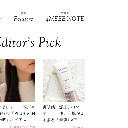
特集
ブログ
e
Feature
4MEEE NOTE
ditor’s Pick
どよいモード感が今
透明感、爆上がりで
分♡「PLUS VEN
す……。使い心地がよ
OME」のピアスが
すぎる「最強UV下
活躍
地」