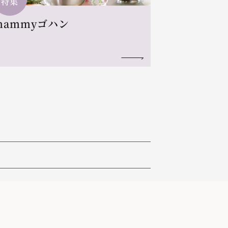
特集
mammyゴハン