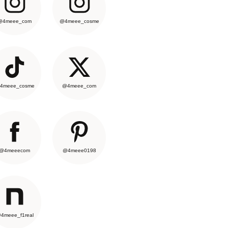
@4meee_com
@4meee_cosme
4meee_cosme
@4meee_com
@4meeecom
@4meee0198
4meee_f1real