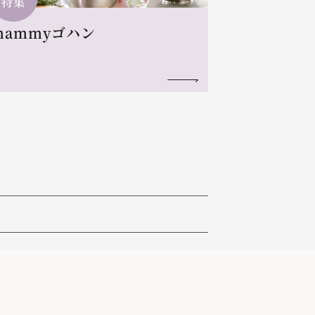
特集
mammyゴハン