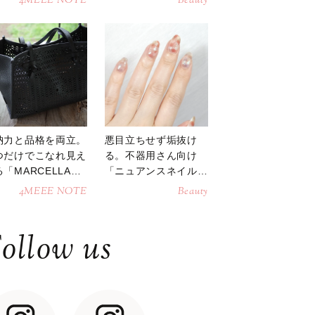
4MEEE NOTE
Beauty
納力と品格を両立。
悪目立ちせず垢抜け
つだけでこなれ見え
る。不器用さん向け
「MARCELLAト
「ニュアンスネイル」
トバッグ」
のやり方
4MEEE NOTE
Beauty
ollow us