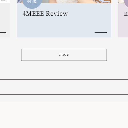
特集
4MEEE Review
more