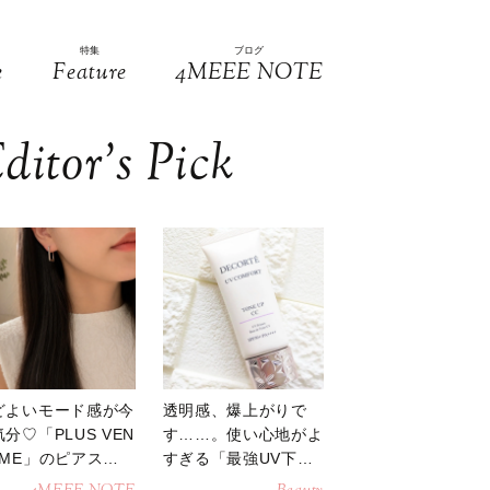
特集
ブログ
e
Feature
4MEEE NOTE
ditor’s Pick
どよいモード感が今
透明感、爆上がりで
分♡「PLUS VEN
す……。使い心地がよ
OME」のピアスが
すぎる「最強UV下
活躍
地」