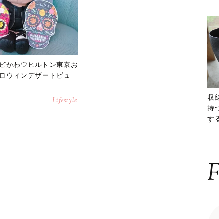
ビかわ♡ヒルトン東京お
ロウィンデザートビュ
収
Lifestyle
持
する
ー
F