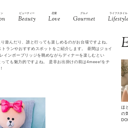
ョン
ビューティー
恋愛
グルメ
ライフスタイル
on
Beauty
Love
Gourmet
Lifestyl
E
たり遊んだり、誰と行っても楽しめるのがお台場ですよね。
レストランやおすすめスポットをご紹介します。 昼間はジョイ
レインボーブリッジを眺めながらディナーを楽しむとい
っても魅力的ですよね。 是非お出掛けの前は4meee!をチ
！
ほ
の気
D
大