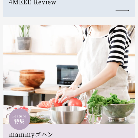
4MEEE Review
Feature
特集
mammyゴハン