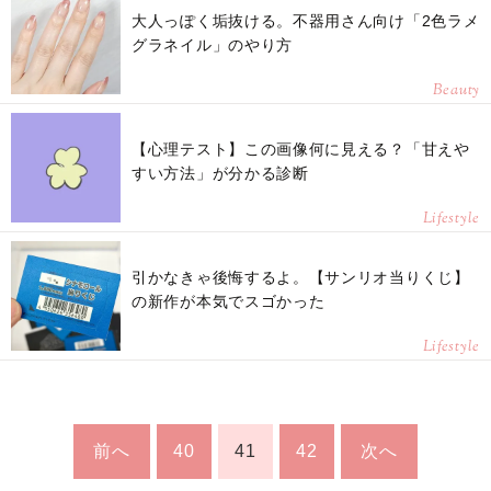
大人っぽく垢抜ける。不器用さん向け「2色ラメ
グラネイル」のやり方
Beauty
【心理テスト】この画像何に見える？「甘えや
すい方法」が分かる診断
Lifestyle
引かなきゃ後悔するよ。【サンリオ当りくじ】
の新作が本気でスゴかった
Lifestyle
前へ
40
41
42
次へ