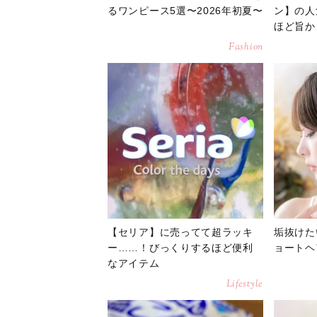
るワンピース5選〜2026年初夏〜
ン】の人
ほど旨か
Fashion
【セリア】に売ってて超ラッキ
垢抜けた
ー……！びっくりするほど便利
ョートヘ
なアイテム
Lifestyle