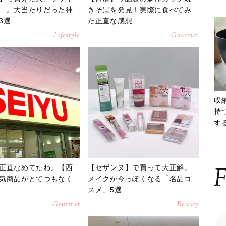
…。大当たりだった神
きそばを発見！実際に食べてみ
3選
た正直な感想
Lifestyle
Gourmet
収
持
する
ー
正直なめてたわ。【西
【セザンヌ】で買って大正解。
F
気商品がとてつもなく
メイクが今っぽくなる「名品コ
スメ」5選
Gourmet
Beauty