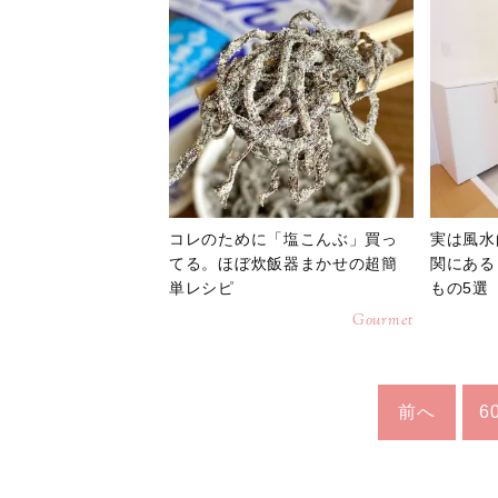
コレのために「塩こんぶ」買っ
実は風水
てる。ほぼ炊飯器まかせの超簡
関にある
単レシピ
もの5選
Gourmet
前へ
6