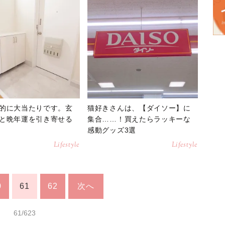
的に大当たりです。玄
猫好きさんは、【ダイソー】に
と晩年運を引き寄せる
集合……！買えたらラッキーな
感動グッズ3選
Lifestyle
Lifestyle
0
61
62
次へ
61/623