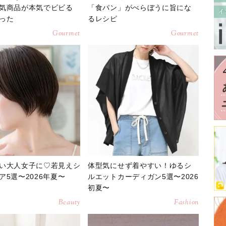
気商品が本気でビビる
「食パン」がべらぼうに旨にな
った
るレシピ
Gourmet
Gourmet
い大人女子に♡若見えシ
体型気にせず着やすい！ゆるシ
ア5選〜2026年夏〜
ルエットカーディガン5選〜2026
初夏〜
Beauty
Fashion