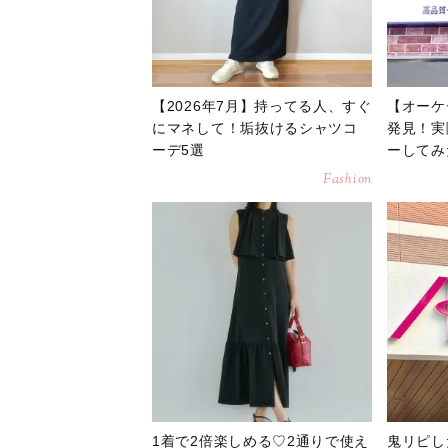
【2026年7月】持ってる人、すぐ
【オーケ
にマネして！垢抜けるシャツコ
発見！実
ーデ5選
ーしてみ
Fashion
1着で2倍楽しめる♡2通りで使え
鬼リピし