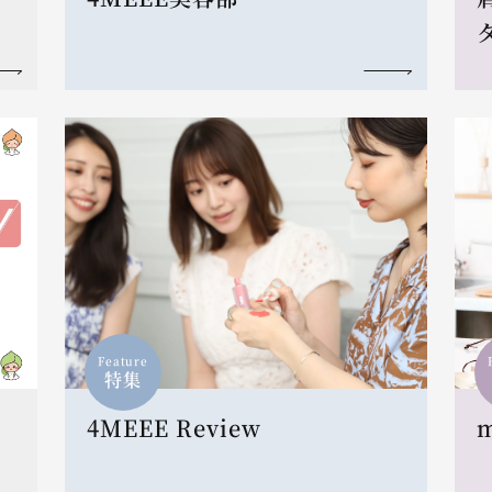
Feature
特集
4MEEE Review