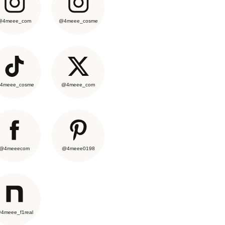
@4meee_com
@4meee_cosme
4meee_cosme
@4meee_com
@4meeecom
@4meee0198
4meee_f1real