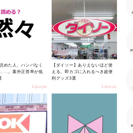
@
読めた人、ハンパなく
【ダイソー】ありえないほど使
……。案外正答率が低
える。即カゴに入れるべき超便
選
利グッズ3選
Lifestyle
Lifestyle
@