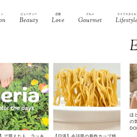
ョン
ビューティー
恋愛
グルメ
ライフスタイル
on
Beauty
Love
Gourmet
Lifestyl
E
ほ
の気
D
大
】で買えた人、ラッキ
【日清】今話題の新作カップ焼