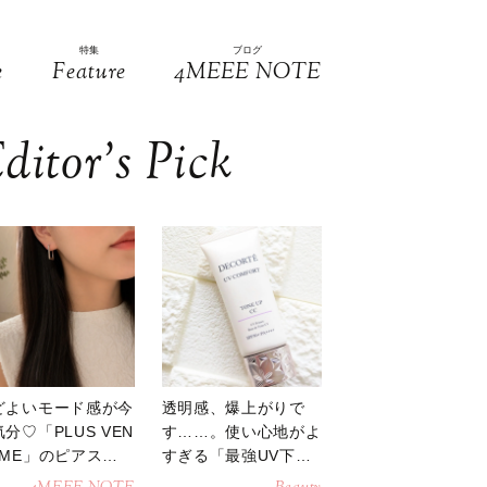
特集
ブログ
e
Feature
4MEEE NOTE
ditor’s Pick
どよいモード感が今
透明感、爆上がりで
分♡「PLUS VEN
す……。使い心地がよ
OME」のピアスが
すぎる「最強UV下
活躍
地」