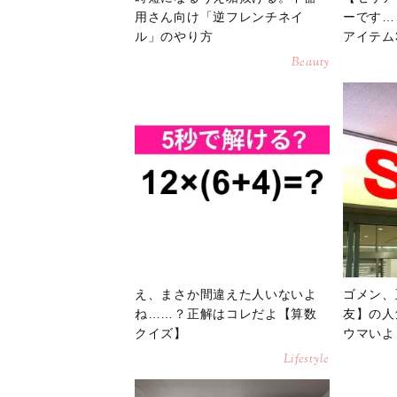
用さん向け「逆フレンチネイ
ーです…
ル」のやり方
アイテム
Beauty
え、まさか間違えた人いないよ
ゴメン、
ね……？正解はコレだよ【算数
友】の人
クイズ】
ウマいよ
Lifestyle