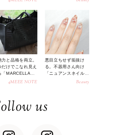
4MEEE NOTE
Beauty
納力と品格を両立。
悪目立ちせず垢抜け
つだけでこなれ見え
る。不器用さん向け
「MARCELLAト
「ニュアンスネイル」
トバッグ」
のやり方
4MEEE NOTE
Beauty
ollow us