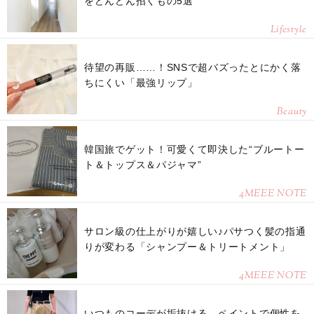
をどんどん招くもの5選
Lifestyle
待望の再販……！SNSで超バズったとにかく落
ちにくい「最強リップ」
Beauty
韓国旅でゲット！可愛くて即決した“ブルートー
ト＆トップス＆パジャマ”
4MEEE NOTE
サロン級の仕上がりが嬉しい♪パサつく髪の指通
りが変わる「シャンプー＆トリートメント」
4MEEE NOTE
いつものコーデが垢抜ける。ペイントで個性を