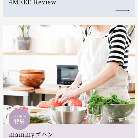
4MEEE Review
Feature
特集
mammyゴハン