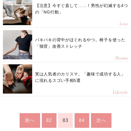
【注意】今すぐ直して……！男性が幻滅する4つ
の「NG行動」
Love
バキバキの背中がほぐれるやつ。椅子を使った
「猫背」改善ストレッチ
Beauty
実は人気者のカリスマ。「趣味で成功する人」
に現れるスゴい手相5選
Lifestyle
前へ
82
83
84
次へ