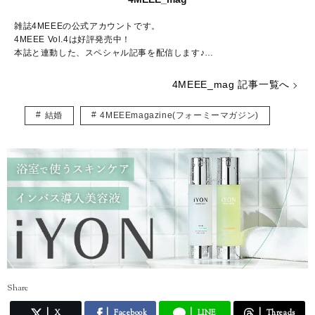
雑誌4MEEEの公式アカウントです。
4MEEE Vol.4は好評発売中！
本誌と連動した、スペシャル記事を配信します♪
Amazon販売ページはこちらから：
https://www.amazon.co.jp/dp/4073
4MEEE_mag 記事一覧へ
405004/
結婚
4MEEEmagazine(フォーミーマガジン)
Share
X
Facebook
LINE
Threads