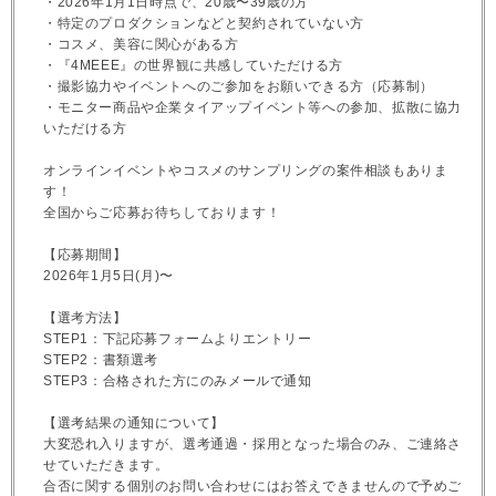
・2026年1月1日時点で、20歳〜39歳の方
・特定のプロダクションなどと契約されていない方
・コスメ、美容に関心がある方
・『4MEEE』の世界観に共感していただける方
・撮影協力やイベントへのご参加をお願いできる方（応募制）
・モニター商品や企業タイアップイベント等への参加、拡散に協力
いただける方
オンラインイベントやコスメのサンプリングの案件相談もありま
す！
全国からご応募お待ちしております！
【応募期間】
2026年1月5日(月)〜
【選考方法】
STEP1：下記応募フォームよりエントリー
STEP2：書類選考
STEP3：合格された方にのみメールで通知
【選考結果の通知について】
大変恐れ入りますが、選考通過・採用となった場合のみ、ご連絡さ
せていただきます。
合否に関する個別のお問い合わせにはお答えできませんので予めご