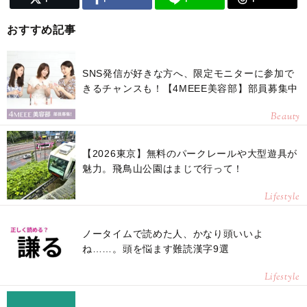
おすすめ記事
SNS発信が好きな方へ、限定モニターに参加で
きるチャンスも！【4MEEE美容部】部員募集中
Beauty
【2026東京】無料のパークレールや大型遊具が
魅力。飛鳥山公園はまじで行って！
Lifestyle
ノータイムで読めた人、かなり頭いいよ
ね……。頭を悩ます難読漢字9選
Lifestyle