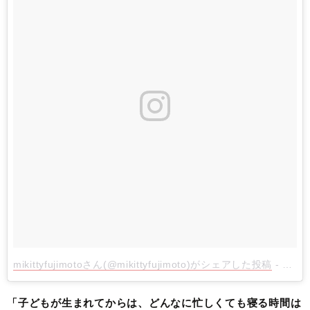
mikittyfujimotoさん(@mikittyfujimoto)がシェアした投稿
-
2017
「子どもが生まれてからは、どんなに忙しくても寝る時間は