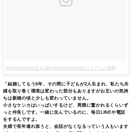
mikittyfujimotoさん(@mikittyfujimoto)がシェアした投稿
-
2017
「結婚してもう8年、その間に子どもが2人生まれ、私たち夫
婦を取り巻く環境は変わった部分もありますがお互いの気持
ちは新婚の頃と少しも変わっていません。
小さなケンカはいっぱいするけど、周囲に驚かれるくらいず
っと仲良しです。一緒に住んでいるのに、毎日LINEや電話
をするんですよ。
夫婦で長年連れ添うと、会話がなくなるっていう人もいます