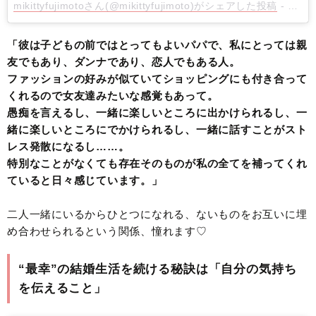
mikittyfujimotoさん(@mikittyfujimoto)がシェアした投稿
-
2015
「彼は子どもの前ではとってもよいパパで、私にとっては親
友でもあり、ダンナであり、恋人でもある人。
ファッションの好みが似ていてショッピングにも付き合って
くれるので女友達みたいな感覚もあって。
愚痴を言えるし、一緒に楽しいところに出かけられるし、一
緒に楽しいところにでかけられるし、一緒に話すことがスト
レス発散になるし……。
特別なことがなくても存在そのものが私の全てを補ってくれ
ていると日々感じています。」
二人一緒にいるからひとつになれる、ないものをお互いに埋
め合わせられるという関係、憧れます♡
“最幸”の結婚生活を続ける秘訣は「自分の気持ち
を伝えること」