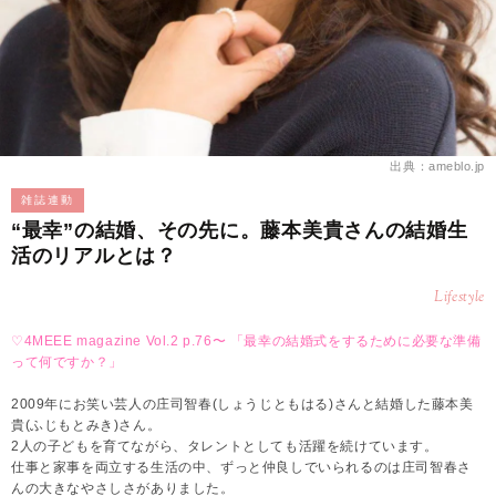
出典：ameblo.jp
雑誌連動
“最幸”の結婚、その先に。藤本美貴さんの結婚生
活のリアルとは？
Lifestyle
♡4MEEE magazine Vol.2 p.76〜 「最幸の結婚式をするために必要な準備
って何ですか？」
2009年にお笑い芸人の庄司智春(しょうじともはる)さんと結婚した藤本美
貴(ふじもとみき)さん。
2人の子どもを育てながら、タレントとしても活躍を続けています。
仕事と家事を両立する生活の中、ずっと仲良しでいられるのは庄司智春さ
んの大きなやさしさがありました。