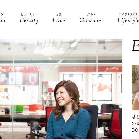
ョン
ビューティー
恋愛
グルメ
ライフスタイル
on
Beauty
Love
Gourmet
Lifestyl
E
ほ
の気
D
大