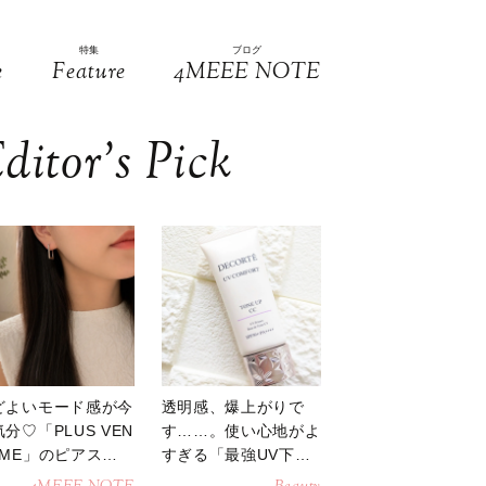
特集
ブログ
e
Feature
4MEEE NOTE
ditor’s Pick
どよいモード感が今
透明感、爆上がりで
分♡「PLUS VEN
す……。使い心地がよ
OME」のピアスが
すぎる「最強UV下
活躍
地」