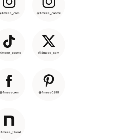
@4meee_com
@4meee_cosme
4meee_cosme
@4meee_com
@4meeecom
@4meee0198
4meee_f1real