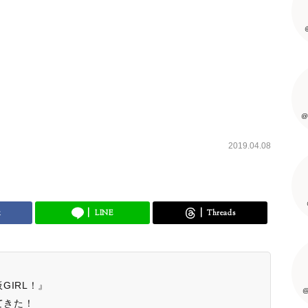
@
2019.04.08
k
LINE
Threads
GIRL！』
@
てきた！