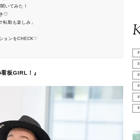
が聞いてみた！
き♡
ーク転勤も楽しみ」
K
ションをCHECK♡
看板GIRL！』