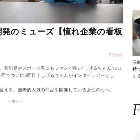
開発のミューズ【憧れ企業の看板
Lifestyle
収
、芸能界やスポーツ界にもファンが多い“しげるちゃん”によ
持
今回でついに8回目！しげるちゃんがインタビュアーとし
する
ー
言える、国際的人気の商品を開発している女性の元へ。
― 広告 ―
F