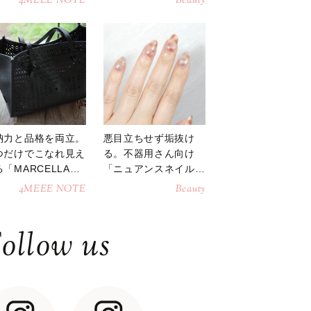
4MEEE NOTE
Beauty
納力と品格を両立。
悪目立ちせず垢抜け
つだけでこなれ見え
る。不器用さん向け
「MARCELLAト
「ニュアンスネイル」
トバッグ」
のやり方
4MEEE NOTE
Beauty
ollow us