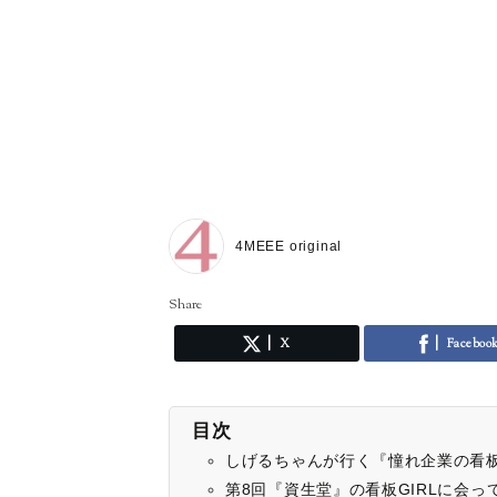
4MEEE original
Share
X
Faceboo
目次
しげるちゃんが行く『憧れ企業の看板
第8回『資生堂』の看板GIRLに会っ