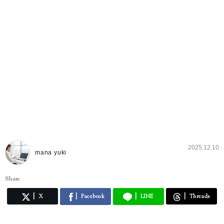
2025.12.10
mana yuki
Share
X
Facebook
LINE
Threads