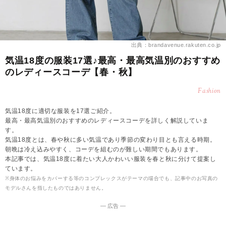
出典：brandavenue.rakuten.co.jp
気温18度の服装17選♪最高・最高気温別のおすすめ
のレディースコーデ【春・秋】
Fashion
気温18度に適切な服装を17選ご紹介。
最高・最高気温別のおすすめのレディースコーデを詳しく解説していま
す。
気温18度とは、春や秋に多い気温であり季節の変わり目とも言える時期。
朝晩は冷え込みやすく、コーデを組むのが難しい期間でもあります。
本記事では、気温18度に着たい大人かわいい服装を春と秋に分けて提案し
ています。
※身体のお悩みをカバーする等のコンプレックスがテーマの場合でも、記事中のお写真の
モデルさんを指したものではありません。
― 広告 ―