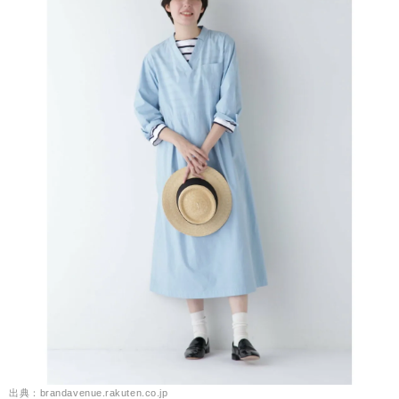
出典：brandavenue.rakuten.co.jp