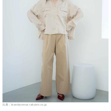
出典：brandavenue.rakuten.co.jp