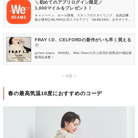
＼初めてのアプリログイン限定／
1,000マイルをプレゼント！
キャンペーン、セール情報、スタッフのスタイリング、会員証機
能が便利なBEAMS公式スマホアプリ「WeBEAMS」を今すぐチェ
ック♪
FRAY I.D、CELFORDの新作がいち早く買える
♡
gelato pique、SNIDEL、Mila Owenの大人気売れ筋商品や雑誌掲
載商品多数！
― 広告 ―
春の最高気温18度におすすめのコーデ