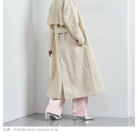
出典：brandavenue.rakuten.co.jp