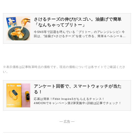
さけるチーズの伸びがスゴい。油揚げで簡単
「なんちゃってブリトー」
今SNS等で話題を呼んでいる「ブリトー」のアレンジレシピ♪ 今
回は、“油揚げ×さけるチーズ”を使って作る、簡単＆ヘルシー＆絶
品の三拍子揃った「なんちゃってブリトー」をご紹介します。 早
速、作ってみた様子をご覧ください♡
※表示価格は記事執筆時点の価格です。現在の価格については各サイトでご確認くださ
い。
アンケート回答で、スマートウォッチが当た
る！
応募は簡単！Fitbit Inspire3がもらえるチャンス！
4MOONでキャンペーン第2弾実施中♪詳細は記事でチェック！
― 広告 ―