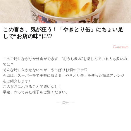
この旨さ、気が狂う！「やきとり缶」にちょい足
しで“お店の味”に♡
Gourmet
このご時世なかなか外食ができず、“おうち飲み”を楽しんでいる人も多いの
では？
そんな時に欠かせないのが、やっぱりお酒のアテ♡
今回は、スーパー等で手軽に買える「やきとり缶」を使った簡単アレンジ
をご紹介します♪
この旨さにハマること間違いなし！
早速、作ってみた様子をご覧ください。
― 広告 ―