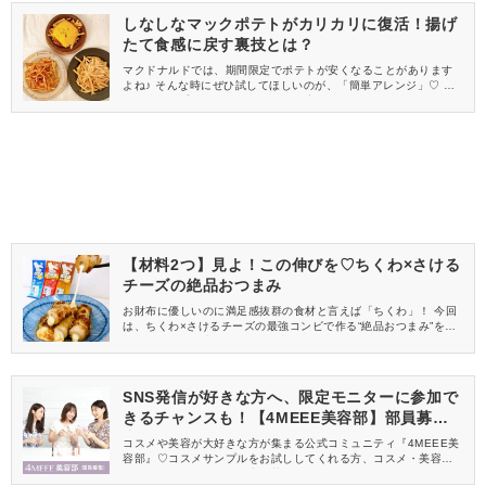
しなしなマックポテトがカリカリに復活！揚げ
たて食感に戻す裏技とは？
マクドナルドでは、期間限定でポテトが安くなることがあります
よね♪ そんな時にぜひ試してほしいのが、「簡単アレンジ」♡ ち
ょっとした手間でいつものポテトが変貌を遂げます！ 今回は、お
手軽度別に3つのアレンジレシピをご紹介します。 早速、その全
貌をご覧ください。
【材料2つ】見よ！この伸びを♡ちくわ×さける
チーズの絶品おつまみ
お財布に優しいのに満足感抜群の食材と言えば「ちくわ」！ 今回
は、ちくわ×さけるチーズの最強コンビで作る“絶品おつまみ”をご
紹介します♪ 早速、作ってみた様子をご覧ください♡
SNS発信が好きな方へ、限定モニターに参加で
きるチャンスも！【4MEEE美容部】部員募集
中
コスメや美容が大好きな方が集まる公式コミュニティ『4MEEE美
容部』♡コスメサンプルをお試ししてくれる方、コスメ・美容情報
を一緒に発信してくれる方を募集しています！