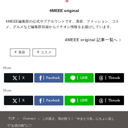
4MEEE original
4MEEE編集部の公式サブアカウントです。美容、ファッション、コス
メ、グルメなど編集部目線からイチオシ情報をお届けしています。
4MEEE original 記事一覧へ
美容
コスメ
Share
X
Facebook
LINE
Threads
Share
X
Facebook
LINE
Threads
TOP
Gourmet
この旨さ、気が狂う！「やきとり缶」にちょい足し
で“お店の味”に♡