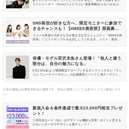
多くのグローバルブランドとコラボするなど、世界で活躍するイ
ラストレーター・foxco(フォクスコ)／渡邉香織(わたなべかおり)
さんにインタビュー。お仕事との向き合い方についてうかがいま
した。
SNS発信が好きな方へ、限定モニターに参加で
きるチャンスも！【4MEEE美容部】部員募集
中
コスメや美容が大好きな方が集まる公式コミュニティ『4MEEE美
容部』♡コスメサンプルをお試ししてくれる方、コスメ・美容情報
を一緒に発信してくれる方を募集しています！
俳優・モデル宮沢氷魚さん登場！「他人と違う
部分は、自分の魅力になる」
8月13日(金)より期間限定でオープンするオンラインサロン『ラン
コム フューチャーサロン』のお披露目イベントに潜入！ゲストと
して登場した俳優・宮沢氷魚(みやざわひお)さんへの単独取材の様
子をお届けします。
※表示価格は記事執筆時点の価格です。現在の価格については各サイトでご確認くださ
い。
新規入会＆条件達成で最大23,000円相当プレゼ
ント！
三井住友カード（NL）はデザインも機能も充実！ポイント貯まる
かわいいオーロラデザインも要チェック！