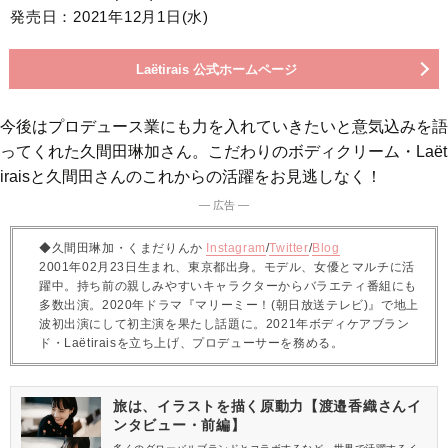
発売日：2021年12月1日(水)
Laëtirais 公式ホームページ
今後はプロデュース業にも力を入れていきたいと意気込みを語
ってくれた久間田琳加さん。こだわりのボディクリーム・Laët
iraisと久間田さんのこれからの活躍をお見逃しなく！
― 広告 ―
◆久間田琳加・くまだりんか
Instagram
/
Twitter
/
Blog
2001年02月23日生まれ、東京都出身。モデル、女優とマルチに活
躍中。持ち前の親しみやすいキャラクターからバラエティ番組にも
多数出演。2020年ドラマ『マリーミー！(朝日放送テレビ)』で地上
波初出演にして初主演を果たし話題に。2021年ボディケアブラン
ド・Laëtiraisを立ち上げ、プロデューサーを務める。
旅は、イラストを描く原動力【渡邉香織さんイ
ンタビュー・前編】