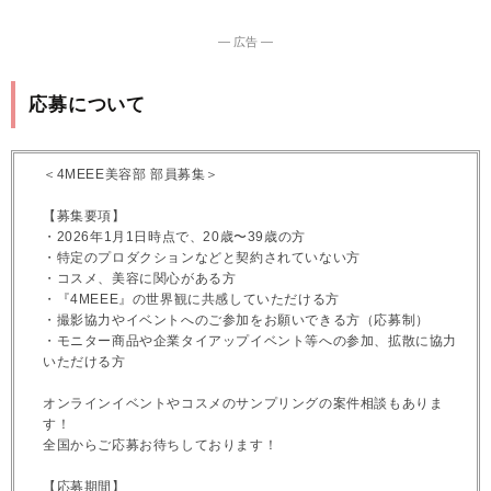
― 広告 ―
応募について
＜4MEEE美容部 部員募集＞
【募集要項】
・2026年1月1日時点で、20歳〜39歳の方
・特定のプロダクションなどと契約されていない方
・コスメ、美容に関心がある方
・『4MEEE』の世界観に共感していただける方
・撮影協力やイベントへのご参加をお願いできる方（応募制）
・モニター商品や企業タイアップイベント等への参加、拡散に協力
いただける方
オンラインイベントやコスメのサンプリングの案件相談もありま
す！
全国からご応募お待ちしております！
【応募期間】