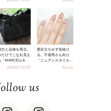
4MEEE NOTE
Beauty
納力と品格を両立。
悪目立ちせず垢抜け
つだけでこなれ見え
る。不器用さん向け
「MARCELLAト
「ニュアンスネイル」
トバッグ」
のやり方
4MEEE NOTE
Beauty
ollow us