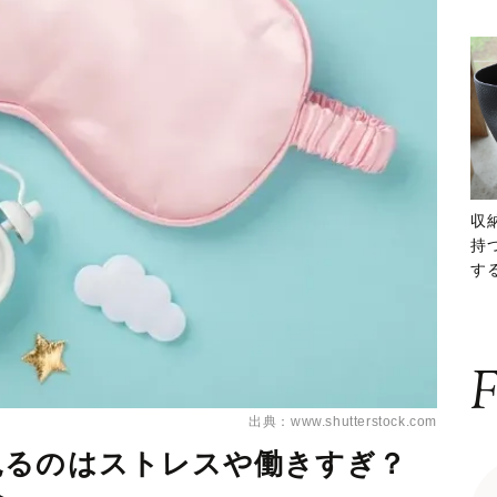
収
持
する
ー
F
出典：www.shutterstock.com
見るのはストレスや働きすぎ？