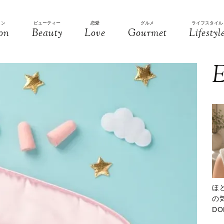
ョン
ビューティー
恋愛
グルメ
ライフスタイル
on
Beauty
Love
Gourmet
Lifestyl
E
ほ
の気
D
大