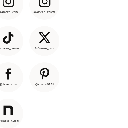
@4meee_com
@4meee_cosme
4meee_cosme
@4meee_com
@4meeecom
@4meee0198
4meee_f1real