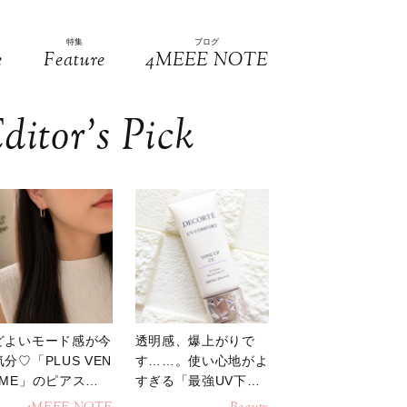
特集
ブログ
e
Feature
4MEEE NOTE
ditor’s Pick
どよいモード感が今
透明感、爆上がりで
分♡「PLUS VEN
す……。使い心地がよ
OME」のピアスが
すぎる「最強UV下
活躍
地」