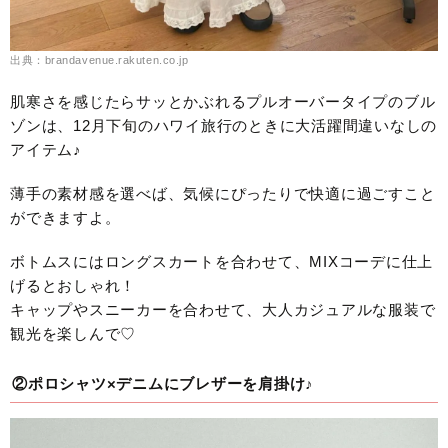
出典：brandavenue.rakuten.co.jp
肌寒さを感じたらサッとかぶれるプルオーバータイプのブル
ゾンは、12月下旬のハワイ旅行のときに大活躍間違いなしの
アイテム♪
薄手の素材感を選べば、気候にぴったりで快適に過ごすこと
ができますよ。
ボトムスにはロングスカートを合わせて、MIXコーデに仕上
げるとおしゃれ！
キャップやスニーカーを合わせて、大人カジュアルな服装で
観光を楽しんで♡
②ポロシャツ×デニムにブレザーを肩掛け♪