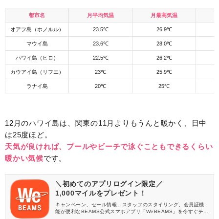
都市名
月平均気温
月最高気温
オアフ島（ホノルル）
23.5℃
26.9℃
マウイ島
23.6℃
28.0℃
ハワイ島（ヒロ）
22.5℃
26.2℃
カウアイ島（リフエ）
23℃
25.9℃
ラナイ島
20℃
25℃
12月のハワイ島は、関東の11月よりもうんと暖かく、日中
は25度ほど。
天気が良ければ、プールやビーチで泳ぐこともできるくらい
暖かい気候
です。
＼初めてのアプリログイン限定／
1,000マイルをプレゼント！
キャンペーン、セール情報、スタッフのスタイリング、会員証機
能が便利なBEAMS公式スマホアプリ「WeBEAMS」を今すぐチェ
ック♪