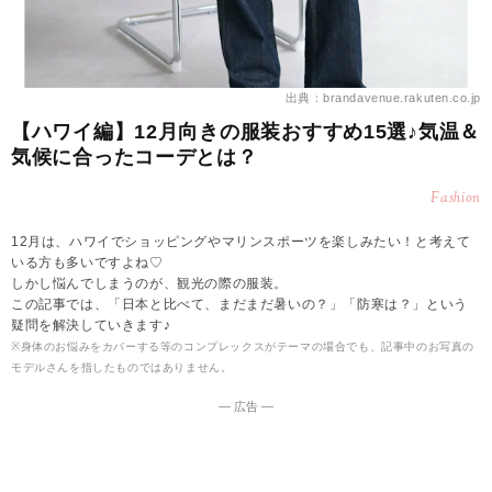
出典：brandavenue.rakuten.co.jp
【ハワイ編】12月向きの服装おすすめ15選♪気温＆
気候に合ったコーデとは？
Fashion
12月は、ハワイでショッピングやマリンスポーツを楽しみたい！と考えて
いる方も多いですよね♡
しかし悩んでしまうのが、観光の際の服装。
この記事では、「日本と比べて、まだまだ暑いの？」「防寒は？」という
疑問を解決していきます♪
※身体のお悩みをカバーする等のコンプレックスがテーマの場合でも、記事中のお写真の
モデルさんを指したものではありません。
― 広告 ―