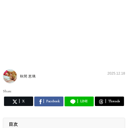
2025.12.18
秋間 恵璃
Share
X
Facebook
LINE
Threads
目次