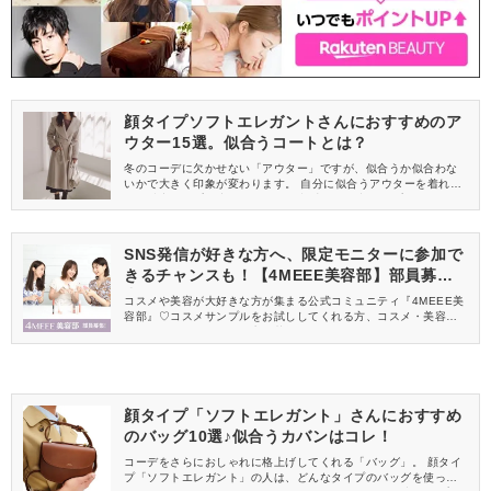
顔タイプソフトエレガントさんにおすすめのア
ウター15選。似合うコートとは？
冬のコーデに欠かせない「アウター」ですが、似合うか似合わな
いかで大きく印象が変わります。 自分に似合うアウターを着れ
ば、魅力アップ間違いなし♡ この記事では、顔タイプソフトエレ
ガントの人に似合うおすすめのアウターをご紹介します。
SNS発信が好きな方へ、限定モニターに参加で
きるチャンスも！【4MEEE美容部】部員募集
中
コスメや美容が大好きな方が集まる公式コミュニティ『4MEEE美
容部』♡コスメサンプルをお試ししてくれる方、コスメ・美容情報
を一緒に発信してくれる方を募集しています！
顔タイプ「ソフトエレガント」さんにおすすめ
のバッグ10選♪似合うカバンはコレ！
コーデをさらにおしゃれに格上げしてくれる「バッグ」。 顔タイ
プ「ソフトエレガント」の人は、どんなタイプのバッグを使って