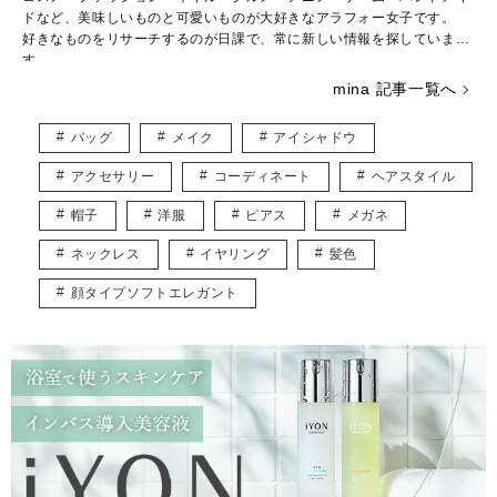
ドなど、美味しいものと可愛いものが大好きなアラフォー女子です。
好きなものをリサーチするのが日課で、常に新しい情報を探していま
す。
元保育士で、今はさまざまなジャンルの執筆を行うフリーのWebライタ
mina 記事一覧へ
ー♪
読む人の“好き”や“ワクワク”が増えるような情報を発信していきます！
バッグ
メイク
アイシャドウ
アクセサリー
コーディネート
ヘアスタイル
帽子
洋服
ピアス
メガネ
ネックレス
イヤリング
髪色
顔タイプソフトエレガント