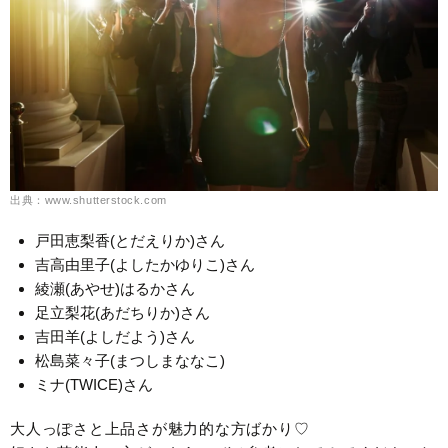
出典：www.shutterstock.com
戸田恵梨香(とだえりか)さん
吉高由里子(よしたかゆりこ)さん
綾瀬(あやせ)はるかさん
足立梨花(あだちりか)さん
吉田羊(よしだよう)さん
松島菜々子(まつしまななこ)
ミナ(TWICE)さん
大人っぽさと上品さが魅力的な方ばかり♡