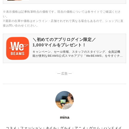
いますか？ アクセサリーや洋服だけでなく、バッグも顔タイプご
とに似合う形やデザインがあるんですよ！ この記事では、顔タイ
プ「ソフトエレガント」さんにおすすめのバッグをご紹介しま
※表示価格は記事執筆時点の価格です。現在の価格については各サイトでご確認くださ
す。
い。
※最新の在庫や価格はオンライン・店舗それぞれで異なる場合もあるので、ショップに直
接お問い合わせください。
＼初めてのアプリログイン限定／
1,000マイルをプレゼント！
キャンペーン、セール情報、スタッフのスタイリング、会員証機
能が便利なBEAMS公式スマホアプリ「WeBEAMS」を今すぐチェ
ック♪
― 広告 ―
mina
コスメ・ファッション・ネイル・グルメ・アニメ・ゲーム・ハンドメイ