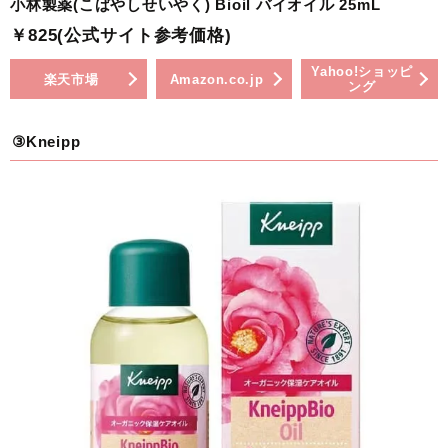
小林製薬(こばやしせいやく) Bioil バイオイル 25mL
￥825(公式サイト参考価格)
Yahoo!ショッピ
楽天市場
Amazon.co.jp
ング
③Kneipp