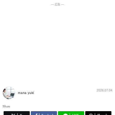
― 広告 ―
2026.07.04
mana yuki
Share