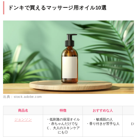
ドンキで買えるマッサージ用オイル10選
出典：stock.adobe.com
商品名
特徴
おすすめな人
ジョンソン
・低刺激の保湿オイル
・敏感肌の人
・赤ちゃんだけでな
・香り付きが苦手な人
(オ
く、大人のスキンケア
にも◎