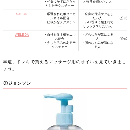
・ベタつかずにさらっ
と香りを纏いたい人
としたテクスチャー
SABON
・厳選されたボタニカ
・全身の保湿ケアをし
ルオイル配合
たい人
(公式
・軽やかなテクスチャ
・いい香りに包まれて
ー
リラックスしたい人
WELEDA
・血行を促す植物エキ
・ざらつきが気になる
ス配合
人
(公式
・少しとろみのあるテ
・脚のむくみが気にな
クスチャー
る人
早速、ドンキで買えるマッサージ用のオイルを見ていきまし
ょう。
①ジョンソン