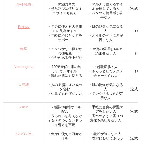
小林製薬
・保湿力高め
・マルチに使えるオイ
・持ち運びに便利なミ
ルを探している人
(公式
ニサイズもあり
・ベタつく使用感が苦
手な人
Kneipp
・全身に使える天然由
・肌の乾燥が気になる
来の美容オイル
人
(オ
・年齢に応じたケアを
・オイルのべたつきが
サポート
苦手な人
柳屋
・ベタつかない軽やか
・全身の保湿を1本で
な使用感
済ませたい人
(オ
・ツヤのある仕上がり
Neutrogena
・100%天然由来の純
・超乾燥肌の人
アルガンオイル
・さらっとしたテクス
(オ
・濡れた肌にも使える
チャーを好む人
大島椿
・人の皮脂に近い成分
・肌の乾燥が気になる
を含む
人
(公式
・少量でも伸びがいい
・匂いやベタつきが苦
手な人
Nuxe
・7種類の植物オイル
・手軽に全身の保湿ケ
配合
アをしたい人
(公式
・うるおいを与えなが
・香水のように香りの
らもベタつかないドラ
変化を楽しみたい人
イ処方を実現
CLAYGE
・全身に使える万能オ
・乾燥が気になる人
イル
・香水代わりにふわっ
(公式