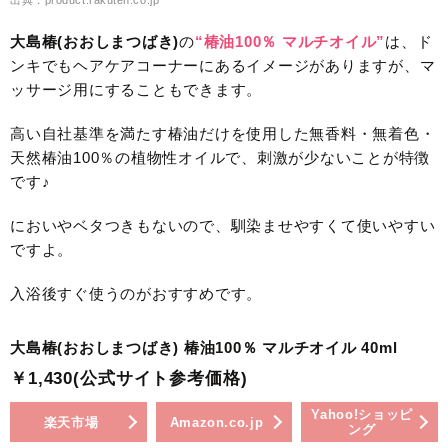
出典：product.rakuten.co.jp
大島椿(おおしまつばき)
の
“椿油100％ マルチオイル”
は、ド
ンキでもヘアケアコーナーにあるイメージがありますが、マ
ッサージ用にすることもできます。
高い自社基準を満たす椿油だけを使用した無香料・無着色・
天然椿油100％の植物性オイルで、刺激が少ないことが特徴
です♪
においやベタつきもないので、馴染ませやすくて使いやすい
ですよ。
入浴後すぐ使うのがおすすめです。
大島椿(おおしまつばき) 椿油100％ マルチオイル 40ml
￥1,430(公式サイト参考価格)
Yahoo!ショッピ
楽天市場
Amazon.co.jp
ング