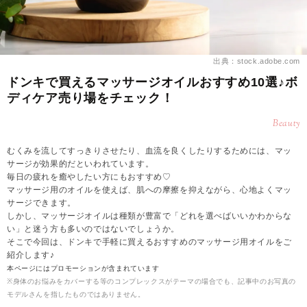
出典：stock.adobe.com
ドンキで買えるマッサージオイルおすすめ10選♪ボ
ディケア売り場をチェック！
Beauty
むくみを流してすっきりさせたり、血流を良くしたりするためには、マッ
サージが効果的だといわれています。
毎日の疲れを癒やしたい方にもおすすめ♡
マッサージ用のオイルを使えば、肌への摩擦を抑えながら、心地よくマッ
サージできます。
しかし、マッサージオイルは種類が豊富で「どれを選べばいいかわからな
い」と迷う方も多いのではないでしょうか。
そこで今回は、ドンキで手軽に買えるおすすめのマッサージ用オイルをご
紹介します♪
本ページにはプロモーションが含まれています
※身体のお悩みをカバーする等のコンプレックスがテーマの場合でも、記事中のお写真の
モデルさんを指したものではありません。