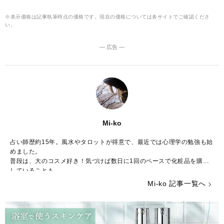
※表示価格は記事執筆時点の価格です。現在の価格については各サイトでご確認くださ
い。
― 広告 ―
Mi-ko
占い師歴約15年。風水やタロットが得意で、最近では心理学の勉強も始
めました。
普段は、大のコスメ好き！気づけば数日に1回のペースで化粧品を購入
していることも……。
ストレスが多い今の時代……癒やしが欲しいという方のために、のんび
Mi-ko 記事一覧へ
りした海辺の街からみなさんの心を少しだけ暖かくする言葉をお届けで
きれば嬉しいです。