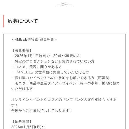
― 広告 ―
応募について
＜4MEEE美容部 部員募集＞
【募集要項】
・2026年1月1日時点で、20歳〜39歳の方
・特定のプロダクションなどと契約されていない方
・コスメ、美容に関心がある方
・『4MEEE』の世界観に共感していただける方
・撮影協力やイベントへのご参加をお願いできる方（応募制）
・モニター商品や企業タイアップイベント等への参加、拡散に協力
いただける方
オンラインイベントやコスメのサンプリングの案件相談もありま
す！
全国からご応募お待ちしております！
【応募期間】
2026年1月5日(月)〜