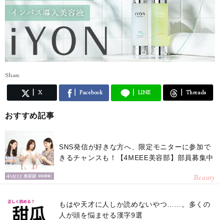
Share
X
Facebook
LINE
Threads
おすすめ記事
SNS発信が好きな方へ、限定モニターに参加で
きるチャンスも！【4MEEE美容部】部員募集中
Beauty
もはや天才に人しか読めないやつ……。多くの
人が頭を悩ませる漢字9選