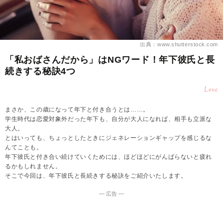
出典：www.shutterstock.com
「私おばさんだから」はNGワード！年下彼氏と長
続きする秘訣4つ
Love
まさか、この歳になって年下と付き合うとは……。
学生時代は恋愛対象外だった年下も、自分が大人になれば、相手も立派な
大人。
とはいっても、ちょっとしたときにジェネレーションギャップを感じるな
んてことも。
年下彼氏と付き合い続けていくためには、ほどほどにがんばらないと疲れ
るかもしれません。
そこで今回は、年下彼氏と長続きする秘訣をご紹介いたします。
― 広告 ―