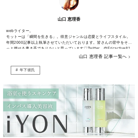
山口 恵理香
webライター。
モットーは「瞬間を生きる」。得意ジャンルは恋愛とライフスタイル。
年間2000記事以上執筆させていただいております。皆さんの背中をそ
っと押せる書き手でありたいと思っています♡Twitter→@Ericactive81
1 Instagram→erica_yamaguchi blog→
http://ameblo.jp/erica111811/
山口 恵理香 記事一覧へ
年下彼氏