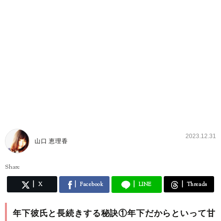
2023.12.31
山口 恵理香
Share
X
Facebook
LINE
Threads
年下彼氏と長続きする秘訣①年下だからといって甘