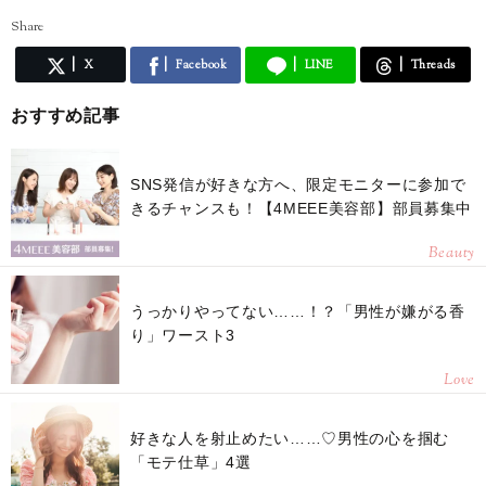
Share
X
Facebook
LINE
Threads
おすすめ記事
SNS発信が好きな方へ、限定モニターに参加で
きるチャンスも！【4MEEE美容部】部員募集中
Beauty
うっかりやってない……！？「男性が嫌がる香
り」ワースト3
Love
好きな人を射止めたい……♡男性の心を掴む
「モテ仕草」4選