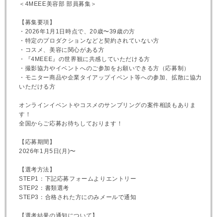
＜4MEEE美容部 部員募集＞
【募集要項】
・2026年1月1日時点で、20歳〜39歳の方
・特定のプロダクションなどと契約されていない方
・コスメ、美容に関心がある方
・『4MEEE』の世界観に共感していただける方
・撮影協力やイベントへのご参加をお願いできる方（応募制）
・モニター商品や企業タイアップイベント等への参加、拡散に協力
いただける方
オンラインイベントやコスメのサンプリングの案件相談もありま
す！
全国からご応募お待ちしております！
【応募期間】
2026年1月5日(月)〜
【選考方法】
STEP1：下記応募フォームよりエントリー
STEP2：書類選考
STEP3：合格された方にのみメールで通知
【選考結果の通知について】