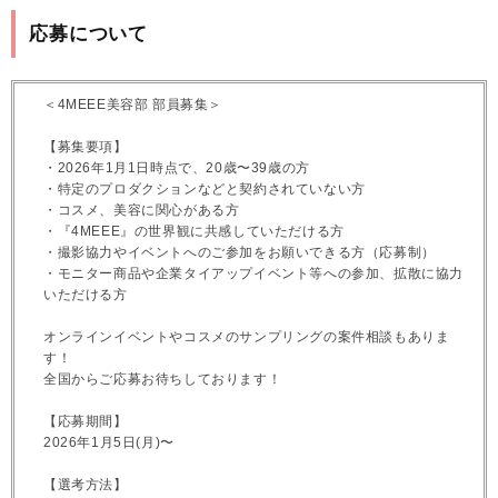
応募について
＜4MEEE美容部 部員募集＞
【募集要項】
・2026年1月1日時点で、20歳〜39歳の方
・特定のプロダクションなどと契約されていない方
・コスメ、美容に関心がある方
・『4MEEE』の世界観に共感していただける方
・撮影協力やイベントへのご参加をお願いできる方（応募制）
・モニター商品や企業タイアップイベント等への参加、拡散に協力
いただける方
オンラインイベントやコスメのサンプリングの案件相談もありま
す！
全国からご応募お待ちしております！
【応募期間】
2026年1月5日(月)〜
【選考方法】