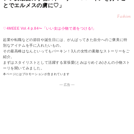
とでエルメスの虜に♡」
Fashion
♡4MEEE Vol.4 p.84〜「いい女は小物で差をつける!」
起業や転職などの節目や誕生日には、がんばってきた自分へのご褒美に特
別なアイテムを手に入れたいもの。
その最高峰はなんといってもバーキン！3人の女性の素敵なストーリーをご
紹介。
まずはスタイリストとして活躍する富張愛(とみはりめぐみ)さんの小物スト
ーリを聞いてみました。
本ページにはプロモーションが含まれています
― 広告 ―