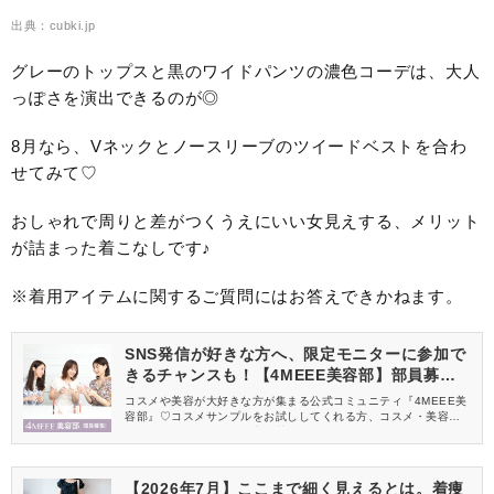
出典：cubki.jp
グレーのトップスと黒のワイドパンツの濃色コーデは、大人
っぽさを演出できるのが◎
8月なら、Vネックとノースリーブのツイードベストを合わ
せてみて♡
おしゃれで周りと差がつくうえにいい女見えする、メリット
が詰まった着こなしです♪
※着用アイテムに関するご質問にはお答えできかねます。
SNS発信が好きな方へ、限定モニターに参加で
きるチャンスも！【4MEEE美容部】部員募集
中
コスメや美容が大好きな方が集まる公式コミュニティ『4MEEE美
容部』♡コスメサンプルをお試ししてくれる方、コスメ・美容情報
を一緒に発信してくれる方を募集しています！
【2026年7月】ここまで細く見えるとは。着痩