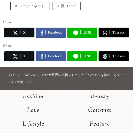
トレンドはもちろん、体型や髪型に合う着こなしなど、ファッションに
コーディネート
夏コーデ
関する様々な記事を執筆していきたいと思います！
インスタグラム* @eriusa0325
https://instagram.com/eriusa0325/
Share
メール* eriusa0325@gmail.com
(コンタクトはインスタグラムのDM、メールアドレスへお願いいたしま
X
Facebook
LINE
Threads
す)
※恐れ入りますが、商品に関してのご質問にはお答えしかねます。
Share
X
Facebook
LINE
Threads
TOP
Fashion
いい女最愛の小物ストーリー「バーキンを持つことでエ
ルメスの虜に♡」
Fashion
Beauty
Love
Gourmet
Lifestyle
Feature