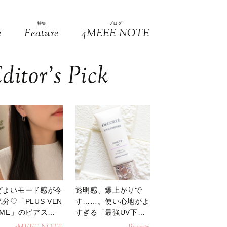
特集
ブログ
e
Feature
4MEEE NOTE
ditor’s Pick
どよいモード感が今
透明感、爆上がりで
分♡「PLUS VEN
す……。使い心地がよ
OME」のピアスが
すぎる「最強UV下
活躍
地」