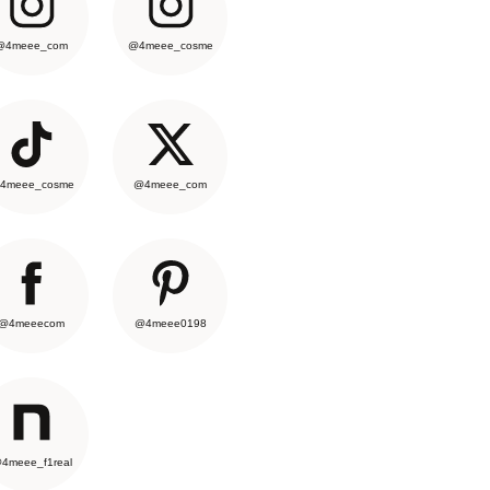
@4meee_com
@4meee_cosme
4meee_cosme
@4meee_com
@4meeecom
@4meee0198
4meee_f1real