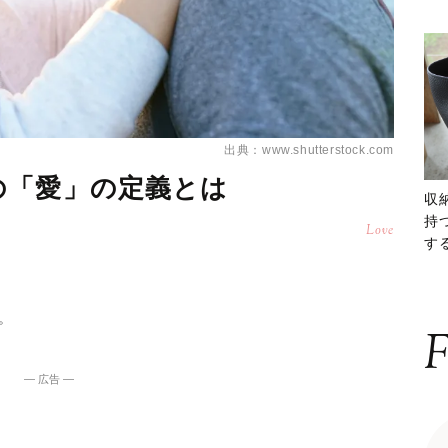
出典：www.shutterstock.com
の「愛」の定義とは
収
持
Love
する
ー
。
F
― 広告 ―