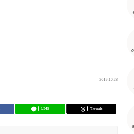
@
2019.10.28
k
LINE
Threads
@