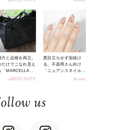
4MEEE NOTE
Beauty
納力と品格を両立。
悪目立ちせず垢抜け
つだけでこなれ見え
る。不器用さん向け
「MARCELLAト
「ニュアンスネイル」
トバッグ」
のやり方
4MEEE NOTE
Beauty
ollow us