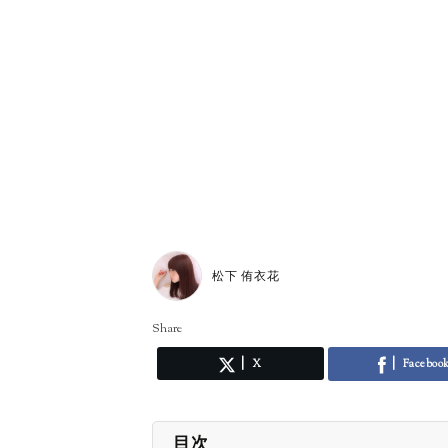
松下 侑衣花
Share
X
Faceboo
目次