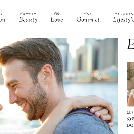
ョン
ビューティー
恋愛
グルメ
ライフスタイル
on
Beauty
Love
Gourmet
Lifestyl
E
ほ
の気
D
大