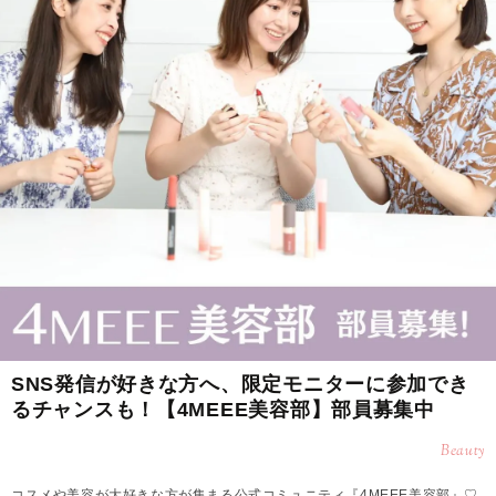
SNS発信が好きな方へ、限定モニターに参加でき
るチャンスも！【4MEEE美容部】部員募集中
Beauty
コスメや美容が大好きな方が集まる公式コミュニティ『4MEEE美容部』♡