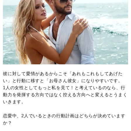
彼に対して愛情があるからこそ「あれもこれもしてあげた
い」と行動に移すと「お母さん彼女」になりやすいです。
1人の女性としてもっと私を見て！と考えているのなら、行
動力を発揮する方向ではなく控える方向へと変えるとうまく
いきます。
恋愛中、2人でいるときの行動計画はどちらが決めています
か？