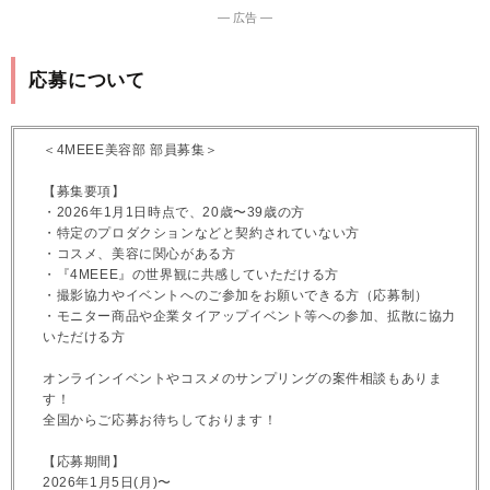
― 広告 ―
応募について
＜4MEEE美容部 部員募集＞
【募集要項】
・2026年1月1日時点で、20歳〜39歳の方
・特定のプロダクションなどと契約されていない方
・コスメ、美容に関心がある方
・『4MEEE』の世界観に共感していただける方
・撮影協力やイベントへのご参加をお願いできる方（応募制）
・モニター商品や企業タイアップイベント等への参加、拡散に協力
いただける方
オンラインイベントやコスメのサンプリングの案件相談もありま
す！
全国からご応募お待ちしております！
【応募期間】
2026年1月5日(月)〜