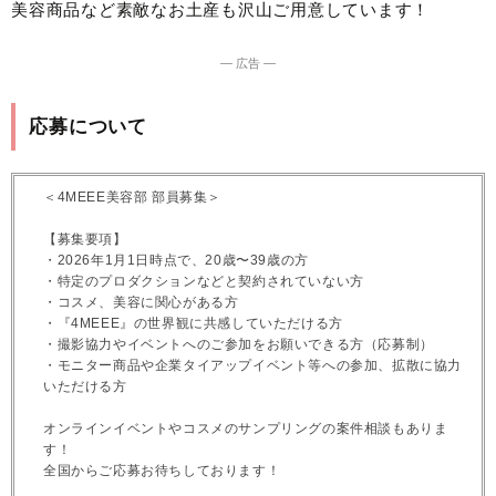
美容商品など素敵なお土産も沢山ご用意しています！
― 広告 ―
応募について
＜4MEEE美容部 部員募集＞
【募集要項】
・2026年1月1日時点で、20歳〜39歳の方
・特定のプロダクションなどと契約されていない方
・コスメ、美容に関心がある方
・『4MEEE』の世界観に共感していただける方
・撮影協力やイベントへのご参加をお願いできる方（応募制）
・モニター商品や企業タイアップイベント等への参加、拡散に協力
いただける方
オンラインイベントやコスメのサンプリングの案件相談もありま
す！
全国からご応募お待ちしております！