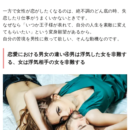
一方で女性が恋がしたくなるのは、絶不調のどん底の時、失
恋したり仕事がうまくいかないときです。
なぜなら「いつか王子様が表れて、自分の人生を素敵に変え
てもらいたい」という変身願望があるから。
自分の苦境を男性に救って欲しい、そんな動機なのです。
恋愛における男女の違い④男は浮気した女を非難す
る、女は浮気相手の女を非難する