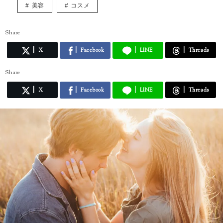
美容
コスメ
Share
X
Facebook
LINE
Threads
Share
X
Facebook
LINE
Threads