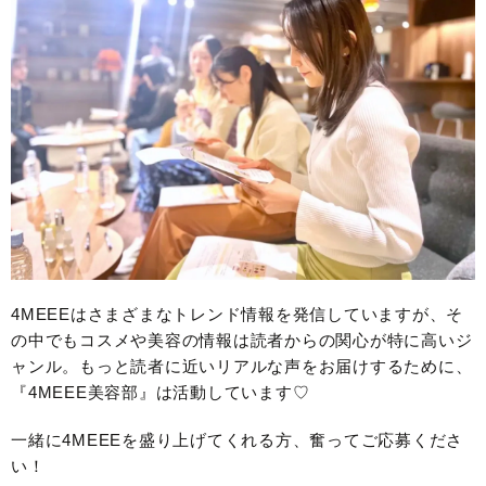
4MEEEはさまざまなトレンド情報を発信していますが、そ
の中でもコスメや美容の情報は読者からの関心が特に高いジ
ャンル。もっと読者に近いリアルな声をお届けするために、
『4MEEE美容部』は活動しています♡
一緒に4MEEEを盛り上げてくれる方、奮ってご応募くださ
い！