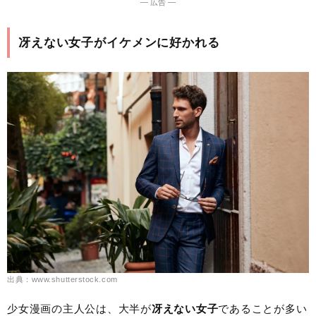
― 広告 ―
冴えない女子がイケメンに好かれる
出典：www.shutterstock.com
少女漫画の主人公は、大半が
冴えない女子
であることが多い