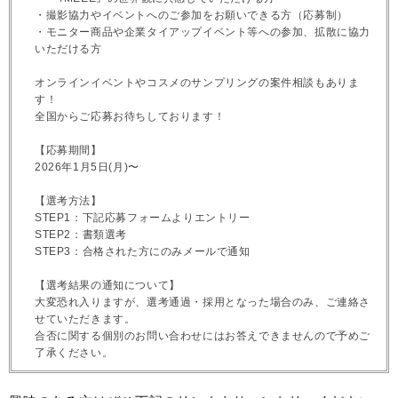
・撮影協力やイベントへのご参加をお願いできる方（応募制）
・モニター商品や企業タイアップイベント等への参加、拡散に協力
いただける方
オンラインイベントやコスメのサンプリングの案件相談もありま
す！
全国からご応募お待ちしております！
【応募期間】
2026年1月5日(月)〜
【選考方法】
STEP1：下記応募フォームよりエントリー
STEP2：書類選考
STEP3：合格された方にのみメールで通知
【選考結果の通知について】
大変恐れ入りますが、選考通過・採用となった場合のみ、ご連絡さ
せていただきます。
合否に関する個別のお問い合わせにはお答えできませんので予めご
了承ください。