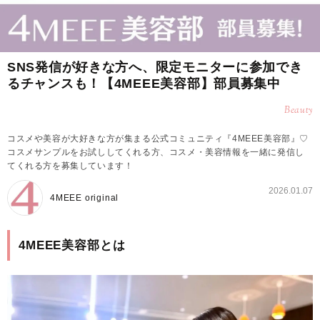
SNS発信が好きな方へ、限定モニターに参加でき
るチャンスも！【4MEEE美容部】部員募集中
Beauty
コスメや美容が大好きな方が集まる公式コミュニティ『4MEEE美容部』♡
コスメサンプルをお試ししてくれる方、コスメ・美容情報を一緒に発信し
てくれる方を募集しています！
2026.01.07
4MEEE original
4MEEE美容部とは