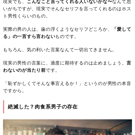
現実でも、
こんなこと言ってくれる人いないかな〜
なんて思
いがちですが、現実でそんなセリフを言ってくれるのはホス
ト男性くらいのもの。
実際の男の人は、歯の浮くようなセリフどころか、
「愛して
る」の一言すら言わない
ものです。
もちろん、気の利いた言葉なんて一切出てきません。
現実の男性の言葉に、過度に期待するのは止めましょう。
言
わないのが当たり前
です。
「恥ずかしくてそんな事言えるか！」というのが男性の本音
ですから。
絶滅した？肉食系男子の存在