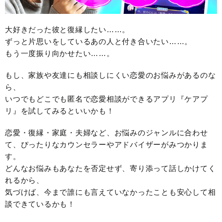
大好きだった彼と復縁したい……。
ずっと片思いをしているあの人と付き合いたい……。
もう一度振り向かせたい……。
もし、家族や友達にも相談しにくい恋愛のお悩みがあるのな
ら、
いつでもどこでも匿名で恋愛相談ができるアプリ『ケアプ
リ』を試してみるといいかも！
恋愛・復縁・家庭・夫婦など、お悩みのジャンルに合わせ
て、ぴったりなカウンセラーやアドバイザーがみつかりま
す。
どんなお悩みもあなたを否定せず、寄り添って話しかけてく
れるから、
気づけば、今まで誰にも言えていなかったことも安心して相
談できているかも！