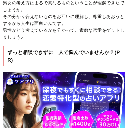
男女の考え方はまるで異なるものということが理解できたで
しょうか。
その分かり合えないものをお互いに理解し、尊重しあおうと
するから人生は面白いんです。
男性がどう考えているかを分かって、素敵な恋愛をゲットし
ましょう♪
ずっと相談できずに一人で悩んでいませんか？(P
R)