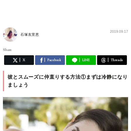
2019.09.17
石塚友里恵
Share
X
Facebook
LINE
Threads
彼とスムーズに仲直りする方法①まずは冷静になり
ましょう