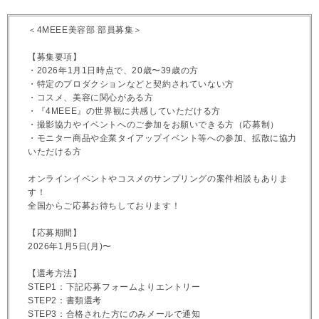
＜4MEEE美容部 部員募集＞
【募集要項】
・2026年1月1日時点で、20歳〜39歳の方
・特定のプロダクションなどと契約されていない方
・コスメ、美容に関心がある方
・『4MEEE』の世界観に共感していただける方
・撮影協力やイベントへのご参加をお願いできる方（応募制）
・モニター商品や企業タイアップイベント等への参加、拡散に協力
いただける方
オンラインイベントやコスメのサンプリングの案件相談もありま
す！
全国からご応募お待ちしております！
【応募期間】
2026年1月5日(月)〜
【選考方法】
STEP1：下記応募フォームよりエントリー
STEP2：書類選考
STEP3：合格された方にのみメールで通知