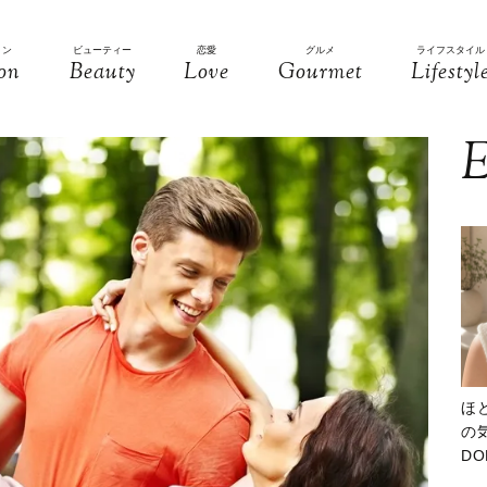
ョン
ビューティー
恋愛
グルメ
ライフスタイル
on
Beauty
Love
Gourmet
Lifestyl
E
ほ
の気
D
大