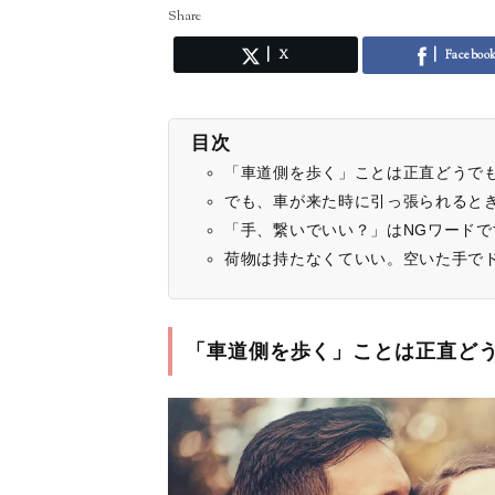
Share
X
Faceboo
目次
「車道側を歩く」ことは正直どうで
でも、車が来た時に引っ張られると
「手、繋いでいい？」はNGワードで
荷物は持たなくていい。空いた手で
「車道側を歩く」ことは正直ど