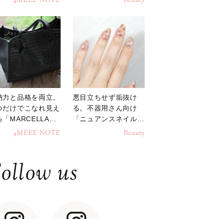
4MEEE NOTE
Beauty
納力と品格を両立。
悪目立ちせず垢抜け
つだけでこなれ見え
る。不器用さん向け
「MARCELLAト
「ニュアンスネイル」
トバッグ」
のやり方
4MEEE NOTE
Beauty
ollow us