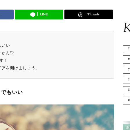
k
LINE
Threads
K
もいい
きゅん♡
す！
ドアを開けましょう。
うでもいい