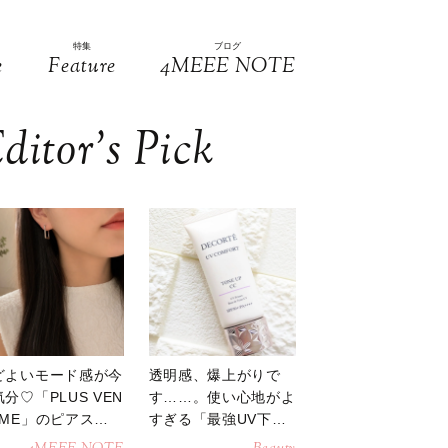
特集
ブログ
e
Feature
4MEEE NOTE
ditor’s Pick
どよいモード感が今
透明感、爆上がりで
分♡「PLUS VEN
す……。使い心地がよ
OME」のピアスが
すぎる「最強UV下
活躍
地」