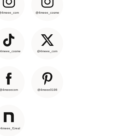
@4meee_com
@4meee_cosme
4meee_cosme
@4meee_com
@4meeecom
@4meee0198
4meee_f1real