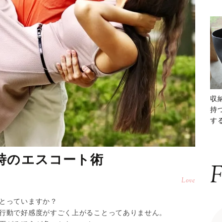
収
持
する
ー
時のエスコート術
F
Love
とっていますか？
行動で好感度がすごく上がることってありません。