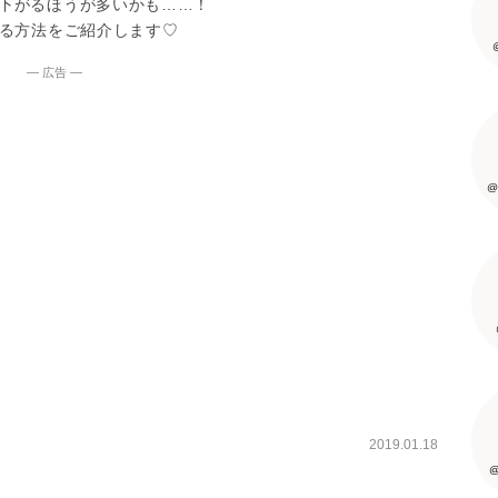
下がるほうが多いかも……！
げる方法をご紹介します♡
― 広告 ―
@
2019.01.18
@