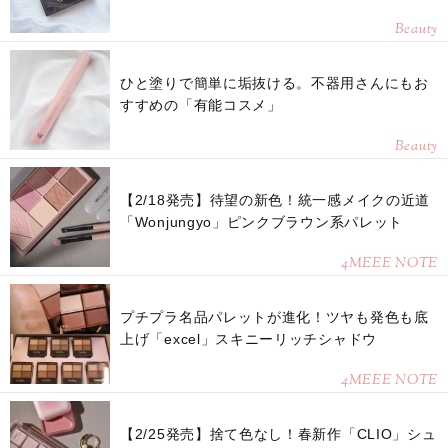
Beauty
ひと塗りで簡単に垢抜ける。不器用さんにもお
すすめの「有能コスメ」
Beauty
【2/18発売】待望の新色！統一感メイクの近道
「Wonjungyo」ピンクブラウン系パレット
4MEEE NOTE
プチプラ名品パレットが進化！ツヤも発色も底
上げ「excel」スキニーリッチシャドウ
4MEEE NOTE
【2/25発売】捨て色なし！春新作「CLIO」シュ