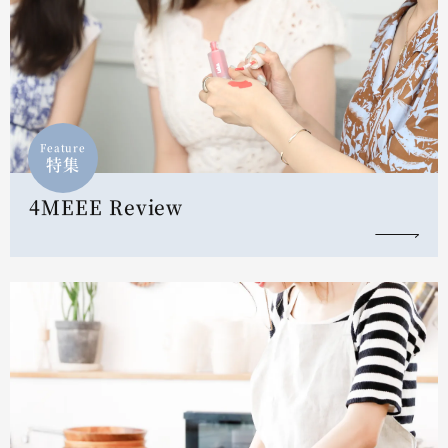
Feature
特集
4MEEE Review