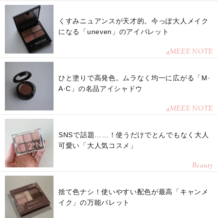
くすみニュアンスが天才的。今っぽ大人メイク
になる「uneven」のアイパレット
4MEEE NOTE
ひと塗りで高発色。ムラなく均一に広がる「M·
A·C」の名品アイシャドウ
4MEEE NOTE
SNSで話題……！使うだけでとんでもなく大人
可愛い「大人気コスメ」
Beauty
捨て色ナシ！使いやすい配色が最高「キャンメ
イク」の万能パレット