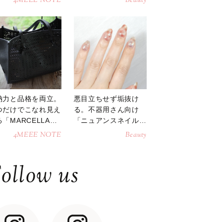
4MEEE NOTE
Beauty
納力と品格を両立。
悪目立ちせず垢抜け
つだけでこなれ見え
る。不器用さん向け
「MARCELLAト
「ニュアンスネイル」
トバッグ」
のやり方
4MEEE NOTE
Beauty
ollow us