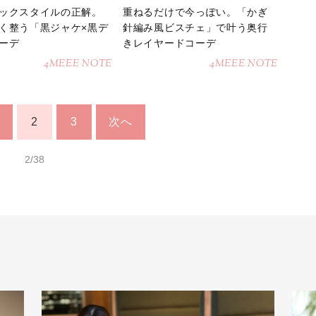
ックスタイルの正解。
重ねるだけで今っぽい。「かぎ
く整う「黒ジャケ×黒デ
針編み風ビスチェ」で叶う奥行
ーデ
きレイヤードコーデ
4MEEE NOTE
4MEEE NOTE
2
3
次へ
2/38