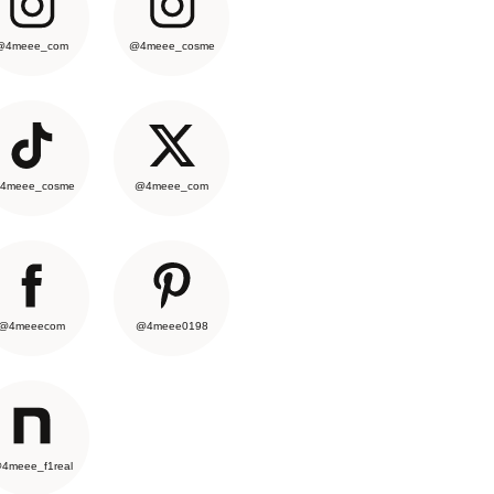
@4meee_com
@4meee_cosme
4meee_cosme
@4meee_com
@4meeecom
@4meee0198
4meee_f1real