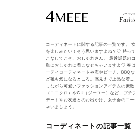
ファッシ
Fashi
コーディネートに関する記事の一覧です。 
を楽しみたい！そう思いますよね？♡ 持っ
こなしてこそ、おしゃれさん。 最近話題の
単におしゃれに着こなせちゃいますよ♡ 春
ーティコーディネートや海やビーチ、BBQ
ど靴も気になるところ。高見えで上品な着こ
しながら可愛いファッションアイテムの素敵な
（ユニクロ）やGU（ジーユー）など、プチ
デートやお友達とのお出かけ、女子会のコーデ
ゃいましょう。
コーディネートの記事一覧