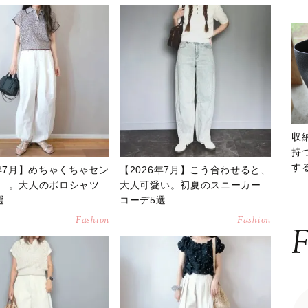
収
持
する
6年7月】めちゃくちゃセン
【2026年7月】こう合わせると、
ー
…。大人のポロシャツ
大人可愛い。初夏のスニーカー
選
コーデ5選
Fashion
Fashion
F