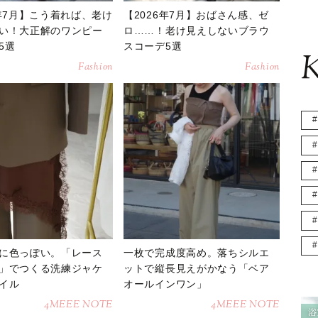
6年7月】こう着れば、老け
【2026年7月】おばさん感、ゼ
い！大正解のワンピー
ロ……！老け見えしないブラウ
5選
スコーデ5選
K
Fashion
Fashion
に色っぽい。「レース
一枚で完成度高め。落ちシルエ
」でつくる洗練ジャケ
ットで縦長見えがかなう「ベア
イル
オールインワン」
4MEEE NOTE
4MEEE NOTE