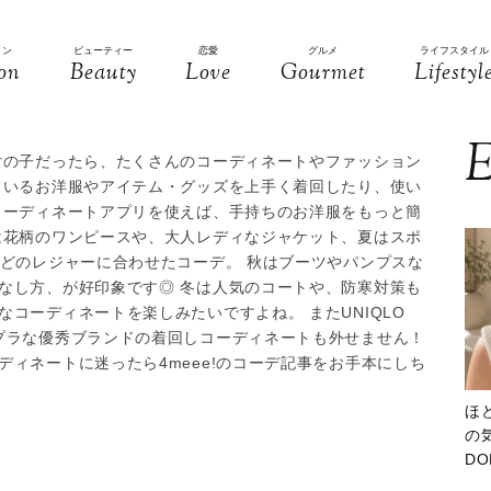
ョン
ビューティー
恋愛
グルメ
ライフスタイル
on
Beauty
Love
Gourmet
Lifestyl
E
女の子だったら、たくさんのコーディネートやファッション
ているお洋服やアイテム・グッズを上手く着回したり、使い
コーディネートアプリを使えば、手持ちのお洋服をもっと簡
は花柄のワンピースや、大人レディなジャケット、夏はスポ
などのレジャーに合わせたコーデ。 秋はブーツやパンプスな
なし方、が好印象です◎ 冬は人気のコートや、防寒対策も
コーディネートを楽しみたいですよね。 またUNIQLO
プラな優秀ブランドの着回しコーディネートも外せません！
ィネートに迷ったら4meee!のコーデ記事をお手本にしち
ほ
の気
D
大