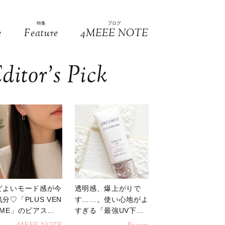
特集
ブログ
e
Feature
4MEEE NOTE
ditor’s Pick
どよいモード感が今
透明感、爆上がりで
分♡「PLUS VEN
す……。使い心地がよ
OME」のピアスが
すぎる「最強UV下
活躍
地」