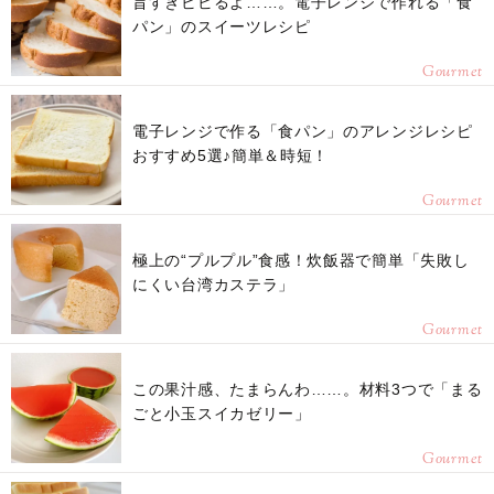
旨すぎビビるよ……。電子レンジで作れる「食
パン」のスイーツレシピ
Gourmet
電子レンジで作る「食パン」のアレンジレシピ
おすすめ5選♪簡単＆時短！
Gourmet
極上の“プルプル”食感！炊飯器で簡単「失敗し
にくい台湾カステラ」
Gourmet
この果汁感、たまらんわ……。材料3つで「まる
ごと小玉スイカゼリー」
Gourmet