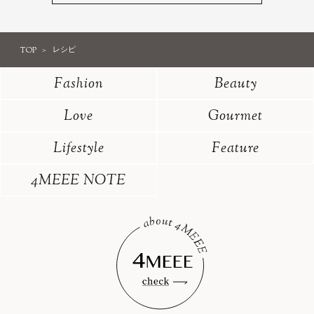
TOP
レシピ
Fashion
Beauty
Love
Gourmet
Lifestyle
Feature
4MEEE NOTE