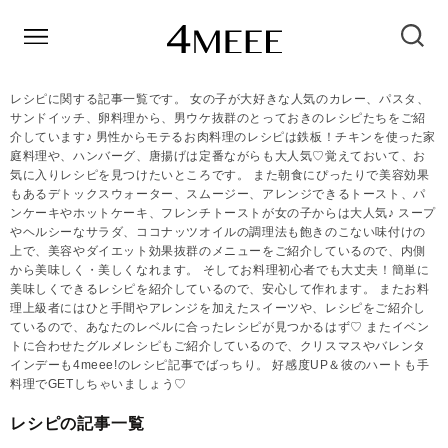
レシピに関する記事一覧です。 女の子が大好きな人気のカレー、パスタ、
サンドイッチ、卵料理から、男ウケ抜群のとっておきのレシピたちをご紹
介しています♪ 男性からモテるお肉料理のレシピは鉄板！チキンを使った家
庭料理や、ハンバーグ、唐揚げは定番ながらも大人気♡覚えておいて、お
気に入りレシピを見つけたいところです。 また朝食にぴったりで美容効果
もあるデトックスウォーター、スムージー、アレンジできるトースト、パ
ンケーキやホットケーキ、フレンチトーストが女の子からは大人気♪ スープ
やヘルシーなサラダ、ココナッツオイルの調理法も飽きのこない味付けの
上で、美容やダイエット効果抜群のメニューをご紹介しているので、内側
から美味しく・美しくなれます。 そしてお料理初心者でも大丈夫！簡単に
美味しくできるレシピを紹介しているので、安心して作れます。 またお料
理上級者にはひと手間やアレンジを加えたスイーツや、レシピをご紹介し
ているので、あなたのレベルに合ったレシピが見つかるはず♡ またイベン
トに合わせたグルメレシピもご紹介しているので、クリスマスやバレンタ
インデーも4meee!のレシピ記事でばっちり。 好感度UP＆彼のハートも手
料理でGETしちゃいましょう♡
レシピの記事一覧