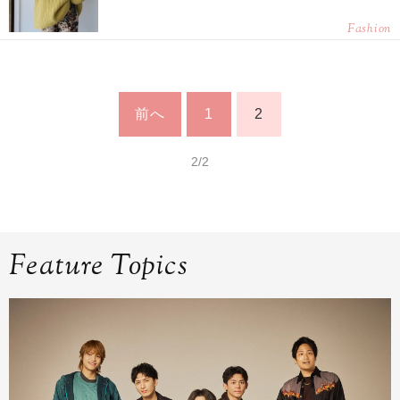
Fashion
前へ
1
2
2/2
Feature Topics