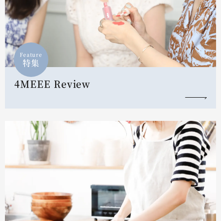
Feature
特集
4MEEE Review