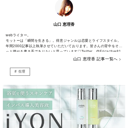
山口 恵理香
webライター。
モットーは「瞬間を生きる」。得意ジャンルは恋愛とライフスタイル。
年間2000記事以上執筆させていただいております。皆さんの背中をそ
っと押せる書き手でありたいと思っています♡Twitter→@Ericactive81
1 Instagram→erica_yamaguchi blog→
http://ameblo.jp/erica111811/
山口 恵理香 記事一覧へ
生理