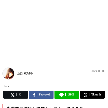
2024.09.06
山口 恵理香
Share
X
Facebook
LINE
Threads