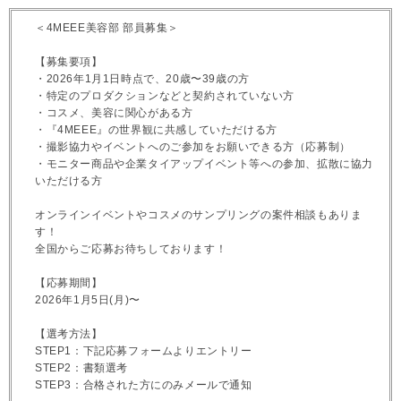
＜4MEEE美容部 部員募集＞
【募集要項】
・2026年1月1日時点で、20歳〜39歳の方
・特定のプロダクションなどと契約されていない方
・コスメ、美容に関心がある方
・『4MEEE』の世界観に共感していただける方
・撮影協力やイベントへのご参加をお願いできる方（応募制）
・モニター商品や企業タイアップイベント等への参加、拡散に協力
いただける方
オンラインイベントやコスメのサンプリングの案件相談もありま
す！
全国からご応募お待ちしております！
【応募期間】
2026年1月5日(月)〜
【選考方法】
STEP1：下記応募フォームよりエントリー
STEP2：書類選考
STEP3：合格された方にのみメールで通知