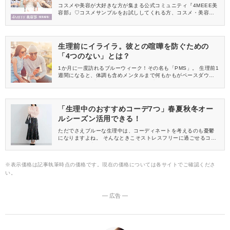
中
コスメや美容が大好きな方が集まる公式コミュニティ『4MEEE美
容部』♡コスメサンプルをお試ししてくれる方、コスメ・美容情報
を一緒に発信してくれる方を募集しています！
生理前にイライラ。彼との喧嘩を防ぐための
「4つのない」とは？
1か月に一度訪れるブルーウィーク！その名も「PMS」。 生理前1
週間になると、体調も含めメンタルまで何もかもがペースダウ
ン。 なかには生理前は平気だけれど、生理が終わってからがキツ
いという人もいるでしょう。 そんなときに限って喧嘩しやすい原
因を見事につくってきてくれる彼！ できれば自分が生理前になっ
ても心穏やかに過ごしていたいものですよね。そこで今回は、生
「生理中のおすすめコーデ7つ」春夏秋冬オー
理前に入ったらしない、4つのリストをご紹介いたします。
ルシーズン活用できる！
ただでさえブルーな生理中は、コーディネートを考えるのも憂鬱
になりますよね。 そんなときこそストレスフリーに過ごせるコー
ディネートを考えて、一日ご機嫌に過ごしましょう♪
※表示価格は記事執筆時点の価格です。現在の価格については各サイトでご確認くださ
い。
― 広告 ―