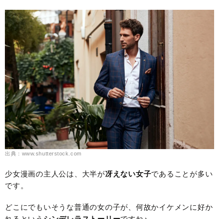
出典：www.shutterstock.com
少女漫画の主人公は、大半が
冴えない女子
であることが多い
です。
どこにでもいそうな普通の女の子が、何故かイケメンに好か
れるという
シンデレラストーリー
ですね♪