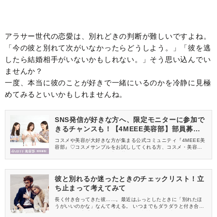
アラサー世代の恋愛は、別れどきの判断が難しいですよね。
「今の彼と別れて次がいなかったらどうしよう。」「彼を逃
したら結婚相手がいないかもしれない。」そう思い込んでい
ませんか？
一度、本当に彼のことが好きで一緒にいるのかを冷静に見極
めてみるといいかもしれませんね。
SNS発信が好きな方へ、限定モニターに参加で
きるチャンスも！【4MEEE美容部】部員募集
中
コスメや美容が大好きな方が集まる公式コミュニティ『4MEEE美
容部』♡コスメサンプルをお試ししてくれる方、コスメ・美容情報
を一緒に発信してくれる方を募集しています！
彼と別れるか迷ったときのチェックリスト！立
ち止まって考えてみて
長く付き合ってきた彼……。最近はふっとしたときに「別れたほ
うがいいのかな」なんて考える。 いつまでもダラダラと付き合っ
ていると、貴重な時間が無駄になる可能性も！？ 彼と別れるべき