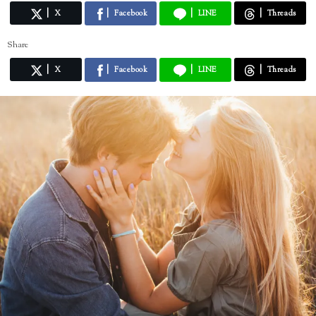
X
Facebook
LINE
Threads
Share
X
Facebook
LINE
Threads