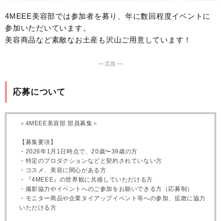
4MEEE美容部では参加者を募り、年に数回程度イベントに
参加いただいています。
美容商品など素敵なお土産も沢山ご用意しています！
― 広告 ―
応募について
＜4MEEE美容部 部員募集＞
【募集要項】
・2026年1月1日時点で、20歳〜39歳の方
・特定のプロダクションなどと契約されていない方
・コスメ、美容に関心がある方
・『4MEEE』の世界観に共感していただける方
・撮影協力やイベントへのご参加をお願いできる方（応募制）
・モニター商品や企業タイアップイベント等への参加、拡散に協力
いただける方