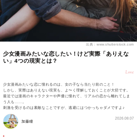
出典：www.shutterstock.com
少女漫画みたいな恋したい！けど実際「ありえな
い」4つの現実とは？
Love
少女漫画みたいな恋に憧れるのは、女の子なら当たり前のこと！
しかし、実際はありえない現実も、よ〜く理解しておくことが大切です。
最近では漫画のキャラクターや声優に憧れて、リアルの恋から離れてしま
う人も……。
刺激を受けるのは素敵なことですが、逃避にはつかっちゃダメですよ♪
2026.08.07
加藤瞳