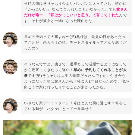
当時の僕はそりゃもう今よりパンパンに太ってたし、誰かに
「かっこいい」 なんて言われたことがなかった。でも
嫁さん
だけが唯一、「私はかっこいいと思う」て言ってくれた
んで
す。それが彼女と一緒になった理由かな。
早めの予約って大事よね〜(笑)奥様は、先見の目があったっ
てことだ！恋人同士の頃、デートスタイルってどんな感じだ
ったの？
そうなんですよ、痩せて、選手として活躍するようになって
から近寄ってきたって遅い！
早めに予約してくれることが大
事
です(笑)そもそもは大学の先輩だったんですが、付き合う
ようになった頃は嫁さんがもう社会人1年目だったので、僕が
向こうの家に行ったりすることが多かったかな。
いきなり家デートスタイル！今はどんな風に過ごす？何をし
ている時が、ハタケにとって一番幸せ？