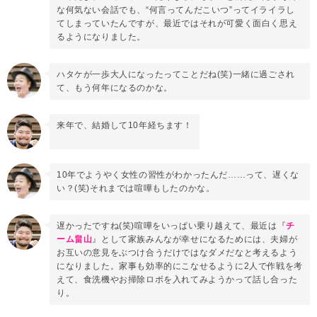
な何気ない会話でも、“何言ってんだこいつ”ってイライラし
てしまっていたんですが、最近ではそれが可愛く面白く思え
るようになりました。
ハタケが一歩大人になったってことだね(笑)一緒に過ごされ
て、もう何年になるのかな。
来年で、結婚して10年経ちます！
10年でようやく女性の習性がわかったんだ……って、遅くな
い？(笑)それまでは喧嘩もしたのかな。
遅かったですね(笑)喧嘩をいっぱい乗り越えて、最近は『
チ
ーム畠山
』として家族みんなが幸せになるためには、夫婦が
お互いの意見をぶつけ合うだけではなダメだなと考えるよう
になりました。家事も効率的にこなせるように2人で作戦を考
えて、食洗機やお掃除ロボを入れてみようかって話し合った
り。