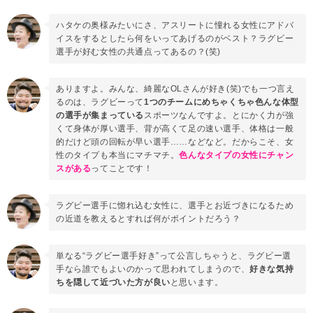
ハタケの奥様みたいにさ、アスリートに憧れる女性にアドバ
イスをするとしたら何をいってあげるのがベスト？ラグビー
選手が好む女性の共通点ってあるの？(笑)
ありますよ。みんな、綺麗なOLさんが好き(笑)でも一つ言え
るのは、ラグビーって
1つのチームにめちゃくちゃ色んな体型
の選手が集まっている
スポーツなんですよ。とにかく力が強
くて身体が厚い選手、背が高くて足の速い選手、体格は一般
的だけど頭の回転が早い選手……などなど。だからこそ、女
性のタイプも本当にマチマチ。
色んなタイプの女性にチャン
スがある
ってことです！
ラグビー選手に惚れ込む女性に、選手とお近づきになるため
の近道を教えるとすれば何がポイントだろう？
単なる“ラグビー選手好き”って公言しちゃうと、ラグビー選
手なら誰でもよいのかって思われてしまうので、
好きな気持
ちを隠して近づいた方が良い
と思います。