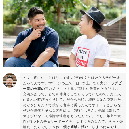
とくに面白いことはないですよ(笑)彼女とはただ大学が一緒
だったんです。学年は1つ上で年は3つ上。でも実は、
ラグビ
ー部の先輩の元カノ
でした！元々“親しい先輩の彼女”として
交流があって、とても仲良くしてもらっていたので、お二人
が別れた時びっくりして。だから当時、純粋になんで別れた
のかを知りたくて僕から食事に誘ったんですよ。そこからな
ぜだか自然とそんな方向に……(笑)もちろん、先輩に対して
気まずいなって感情や遠慮もあったんです。でも、年上の女
性が3つ下のチェリーボーイを手なずけるのなんて、きっと楽
勝だったんでしょうね。
僕は簡単に懐いてしまったんです
。