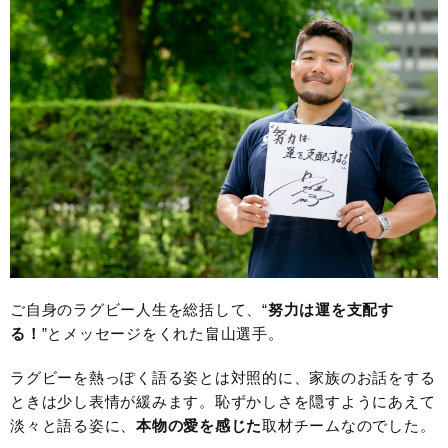
ご自身のラグビー人生を総括して、“
努力は運を支配す
る！
”とメッセージをくれた畠山選手。
ラグビーを熱っぽく語る姿とは対照的に、家族のお話をする
ときは少し表情が緩みます。恥ずかしさを隠すようにあえて
淡々と語る姿に、
本物の愛を感じた
取材チームなのでした。