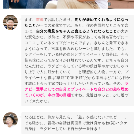
まず、
前編
でお話した通り、
周りが褒めてくれるようになっ
たこと
が一つの変化ですね。あと、僕の内面的なところで言
えば、
自分の意見をちゃんと言えるようになったこと
が大き
な変化かな。以前は、不満や不安があっても何も言わずにニ
コニコしているタイプだったんですよ。きちんと発言できる
ようになって、言葉を飲み込むシーンも減りました。でも、
ラグビーをしている時の自分とプライベートな自分は、今も
昔も僕にとってかなりかけ離れているんです。どちらも自分
なんだけど、ラグビーをしている時の僕は華やかでおしゃべ
り上手で人に好かれていて……と理想的な人物。一方で、プ
ライベートな僕は“卑屈”で“出不精”だから本当はどこにも行か
ず誰にも会わず家でゆっくりしたいと思っている。その、
ラ
グビー選手としての自分とプライベートな自分との差を埋め
ていく
のが、今の僕の目標
ですね。最近はやっと、少し近づ
いて来たかな。
なるほどね。側から見たら、「差」を感じないけれど……。
でも確かに、普段の会話は真面目で受け身かもね(笑)ハタケ
自身は、ラグビーしている自分が一番好き？