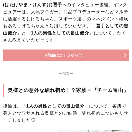
(はたけやま・けんすけ)選手
へのインタビュー後編。インタ
ビュアーは、人気ブロガー、商品プロデューサーなどマルチ
に活躍するしげるちゃん。スポーツ選手のマネジメント経験
もあるしげるちゃんと対談していただき、「
選手としての畠
山健介
」と「
1人の男性としての畠山健介
」について、たく
さん教えていただきます！
#前編はコチラから♡
― 広告 ―
奥様との意外な馴れ初め！？家族＝『チーム畠山』
後編は、「
1人の男性としての畠山健介
」について。各所で
美人とウワサされる奥様とのご結婚、馴れ初めについもリサ
ーチしました♡