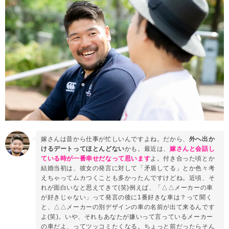
嫁さんは昔から仕事が忙しいんですよね。だから、
外へ出か
けるデートってほとんどない
かも。最近は、
嫁さんと会話し
ている時が一番幸せだなって思います
よ。付き合った頃とか
結婚当初は、彼女の発言に対して「矛盾してる」とか色々考
えちゃってムカつくことも多かったんですけどね。近頃、そ
れが面白いなと思えてきて(笑)例えば、「△△メーカーの車
が好きじゃない」って発言の後に1番好きな車は？って聞く
と、△△メーカーの別デザインの車の名前が出て来るんです
よ(笑)。いや、それもあなたが嫌いって言っているメーカー
の車だよ、ってツッコミたくなる。ちょっと前だったらそん