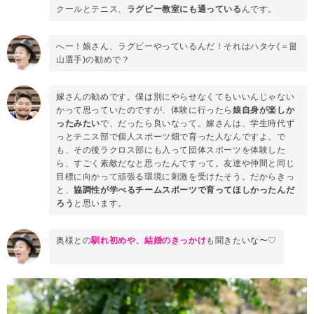
クールとテニス、
ラグビー教室にも通っている
んです。
へー！娘さん、ラグビーやっているんだ！それはハタケ(＝畠
山選手)の勧めで？
嫁さんの勧めです。僕は別にやらせなくてもいいんじゃない
かって思っていたのですが、体験に行ったら
娘自身が楽しか
ったみたい
で、だったら良いなって。嫁さんは、学生時代ず
っとテニス部で個人スポーツ畑で育った人なんですよ。で
も、その後ラクロス部にも入って団体スポーツを体験した
ら、すごく素敵だなと思ったんですって。友達や仲間と同じ
目標に向かって頑張る環境に刺激を受けたそう。だからきっ
と、
協調性が学べるチームスポーツで育ってほしかったんだ
ろう
と思います。
奥様との
馴れ初めや、結婚のきっかけ
も聞きたいな〜♡