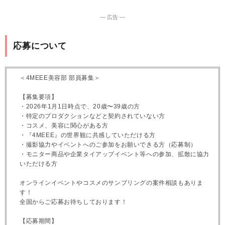
― 広告 ―
応募について
＜4MEEE美容部 部員募集＞
【募集要項】
・2026年1月1日時点で、20歳〜39歳の方
・特定のプロダクションなどと契約されていない方
・コスメ、美容に関心がある方
・『4MEEE』の世界観に共感していただける方
・撮影協力やイベントへのご参加をお願いできる方（応募制）
・モニター商品や企業タイアップイベント等への参加、拡散に協力
いただける方
オンラインイベントやコスメのサンプリングの案件相談もありま
す！
全国からご応募お待ちしております！
【応募期間】