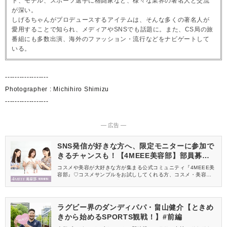
ト、モデル、スポーツ選手に格闘家など、様々な業界の著名人と交流
が深い。
しげるちゃんがプロデュースするアイテムは、そんな多くの著名人が
愛用することで知られ、メディアやSNSでも話題に。また、CS局の旅
番組にも多数出演、海外のファッション・流行などをナビゲートして
いる。
------------------
Photographer : Michihiro Shimizu
------------------
― 広告 ―
SNS発信が好きな方へ、限定モニターに参加で
きるチャンスも！【4MEEE美容部】部員募集
中
コスメや美容が大好きな方が集まる公式コミュニティ『4MEEE美
容部』♡コスメサンプルをお試ししてくれる方、コスメ・美容情報
を一緒に発信してくれる方を募集しています！
ラグビー界のダンディパパ・畠山健介【ときめ
きから始めるSPORTS観戦！】#前編