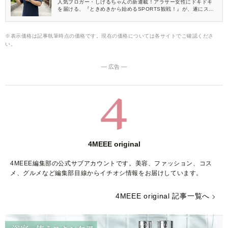
人気ブロガー・しげるちゃんの新連載！アラサー女性にドキドキ
を届ける、『ときめきから始めるSPORTS観戦！』が、遂にスタ
ート！知れば知るほど好きになる“イケメンスポーツ選手”にフォー
カスした、4MEEEにとっても初挑戦の新企画です♡ 今回は、今最
も熱が高まっているといえる“あのスポーツ”にクローズアップ！
※表示価格は記事執筆時点の価格です。現在の価格については各サイトでご確認くださ
い。
― 広告 ―
4MEEE original
4MEEE編集部の公式サブアカウントです。美容、ファッション、コス
メ、グルメなど編集部目線からイチオシ情報をお届けしています。
4MEEE original 記事一覧へ