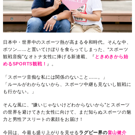
日本中・世界中のスポーツ熱が高まる令和時代。そんな中、
ポツン……と置いてけぼりを食らってしまった、“スポーツ
観戦音痴”なオトナ女性に捧げる新連載、『
ときめきから始
めるSPORTS観戦！
』。
「スポーツ音痴な私には関係のないこと……。」
「ルールがわからないから、スポーツ中継も見ないし観戦に
も行かない。」
そんな風に、“嫌いじゃないけどわからないから”とスポーツ
の世界を避けてきた女性に向けて、まだ知らぬスポーツの魅
力と男性アスリートの素顔をお届け！
今回は、今最も盛り上がりを見せる
ラグビー界の
畠山健介