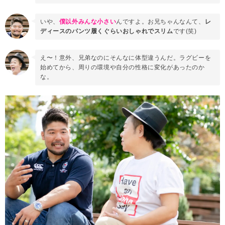
いや、
僕以外みんな小さい
んですよ。お兄ちゃんなんて、
レ
ディースのパンツ履くぐらいおしゃれでスリム
です(笑)
え〜！意外、兄弟なのにそんなに体型違うんだ。ラグビーを
始めてから、周りの環境や自分の性格に変化があったのか
な。