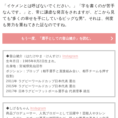
「イケメンとは呼ばないでください。」「字を書くのが苦手
なんです。」と、常に謙虚な発言をされますが、どこから見
ても“多くの幸せを手にしているビッグな男”。それは、何度
も努力を重ねてきた証なのですね。
もう一度、「選手としての畠山健介」を読む。
◆畠山健介（はたけやま・けんすけ）
Instagram
生年月日：1985年8月2日生まれ。
出身地：宮城県気仙沼市
ポジション：プロップ（相手選手と直接組み合い、相手チームを押す
役割）
2011年 ラグビーワールドカップ日本代表 選出
2015年 ラグビーワールドカップ日本代表 選出
2017年 日本ラグビーフットボール選手会 代表理事 就任
◆しげるちゃん
Instagram
商品プロデューサー、人気ブロガーとして活躍中！芸能人やタレン