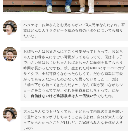
ハタケは、お姉さんとお兄さんがいて3人兄弟なんだよね。家
族はどんな人？ラグビーを始める前のハタケについても知り
たいな。
お姉ちゃんはお父さんにすごく可愛がってもらって、お兄ち
ゃんはお母さんにすごい可愛がってもらってて、僕は末っ子
で小さい頃はおじいちゃんおばあちゃんに面倒を見てもらう
時間が長かったですね。僕、生まれた時4000kgオーバーのブ
サイクで、全然可愛くなかったらしくて、だから両親に可愛
がってもらえなかったのかなって思っていました……(笑)
「橋の下から拾ってきたんだよ〜」なんて親が笑いながらジ
ョークを言うんですが、それを鵜呑みにしちゃって。だか
ら、
自信はないけど承認欲求は人一倍強い子
でしたね。
大人はそんなつもりなくても、子どもって両親の言葉を聞い
て意外とションボリしちゃうことあるよね。自分が大人にな
ってからわかったことだけれど。ご家族もみんな身体が大き
いの？