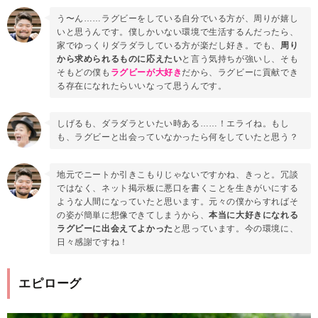
う〜ん……ラグビーをしている自分でいる方が、周りが嬉し
いと思うんです。僕しかいない環境で生活するんだったら、
家でゆっくりダラダラしている方が楽だし好き。でも、
周り
から求められるものに応えたい
と言う気持ちが強いし、そも
そもどの僕も
ラグビーが大好き
だから、ラグビーに貢献でき
る存在になれたらいいなって思うんです。
しげるも、ダラダラといたい時ある……！エライね。もし
も、ラグビーと出会っていなかったら何をしていたと思う？
地元でニートか引きこもりじゃないですかね、きっと。冗談
ではなく、ネット掲示板に悪口を書くことを生きがいにする
ような人間になっていたと思います。元々の僕からすればそ
の姿が簡単に想像できてしまうから、
本当に大好きになれる
ラグビーに出会えてよかった
と思っています。今の環境に、
日々感謝ですね！
エピローグ