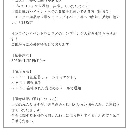
・コスメ、美容に関心がある方
・『4MEEE』の世界観に共感していただける方
・撮影協力やイベントへのご参加をお願いできる方（応募制）
・モニター商品や企業タイアップイベント等への参加、拡散に協力
いただける方
オンラインイベントやコスメのサンプリングの案件相談もありま
す！
全国からご応募お待ちしております！
【応募期間】
2026年1月5日(月)〜
【選考方法】
STEP1：下記応募フォームよりエントリー
STEP2：書類選考
STEP3：合格された方にのみメールで通知
【選考結果の通知について】
大変恐れ入りますが、選考通過・採用となった場合のみ、ご連絡さ
せていただきます。
合否に関する個別のお問い合わせにはお答えできませんので予めご
了承ください。