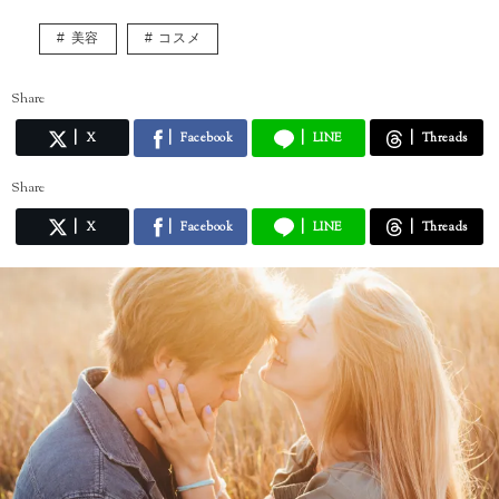
美容
コスメ
Share
X
Facebook
LINE
Threads
Share
X
Facebook
LINE
Threads