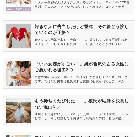
中
コスメや美容が大好きな方が集まる公式コミュニティ『4MEEE美
容部』♡コスメサンプルをお試ししてくれる方、コスメ・美容情報
を一緒に発信してくれる方を募集しています！
好きな人に告白したけど撃沈。その後どう接し
ていくのが正解？
好きな人に勇気を出して告白しても、振られてしまう可能性はあ
ります。告白して振られた後って、好きな人とどう接していいか
わからないですよね。そこで今回は、好きな人に告白したけれ
ど、振られてしまった時、その後はどう好きな人と接していけば
いいのかについて紹介します。
「いい女感がすごい！」男が色気のある女性に
心惹かれる理由3つ
男は色気のある女に弱い！これは女性が想像している通りのこと
です。ではなぜ男性は色気のある女性に心惹かれてしまうのか？
今回は、そんな気になる男性心理を紹介したいと思います♪色気の
ある女性に惹かれる男性心理を知れば、色気のある女性がモテる
理由もよく分かるはず。
もう待ちくたびれた……。彼氏が結婚を決意し
ない理由3つ
彼氏とお付き合いして、そろそろ◯年……。関係は安定している
と思うし、もう結婚しても良さそうな時期なのに、肝心の彼氏は
なんだかそんな気がないみたい。いったい彼はどう思っている
の？結婚を決意しない理由って何？考えられる「彼自身の問題」3
つを取り上げます。