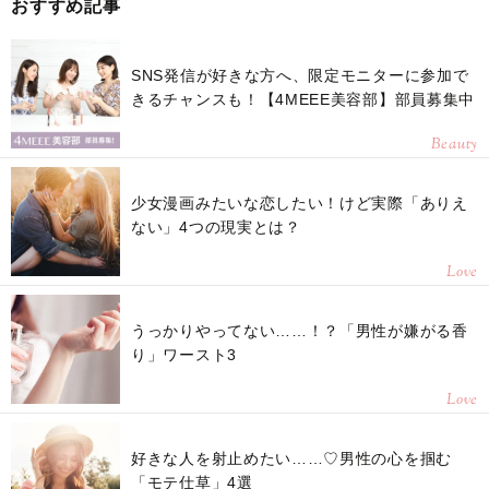
おすすめ記事
SNS発信が好きな方へ、限定モニターに参加で
きるチャンスも！【4MEEE美容部】部員募集中
Beauty
少女漫画みたいな恋したい！けど実際「ありえ
ない」4つの現実とは？
Love
うっかりやってない……！？「男性が嫌がる香
り」ワースト3
Love
好きな人を射止めたい……♡男性の心を掴む
「モテ仕草」4選