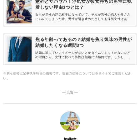
意外とサバサバ！浮気女が彼女持ちの男性に執
着しない理由3つとは？
女性が男性の浮気相手になっていて、それが男性の恋人や奥さん
にバレてしまった時、男性が引き止めたとしても浮気女性はあっ
さりと引き下がることが多いんです。どうして浮気女性はあっさ
り男性との関係を切れるのでしょうか。今回は、その理由につい
て紹介します。
焦る年齢ってあるの？結婚を焦り気味の男性が
結婚したくなる瞬間3つ
結婚に対していいイメージがないとかタイムリミットがないなど
の理由から、女性に比べて男性は結婚に消極的です。しかし、そ
んな独身男性でも「結婚したい！」と思うことはあります。どん
な時に独身男性が「結婚したい」と思うのか、その瞬間について
紹介します♪
※表示価格は記事執筆時点の価格です。現在の価格については各サイトでご確認くださ
い。
― 広告 ―
加藤瞳