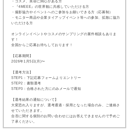
・コスメ、美容に関心がある方
・『4MEEE』の世界観に共感していただける方
・撮影協力やイベントへのご参加をお願いできる方（応募制）
・モニター商品や企業タイアップイベント等への参加、拡散に協力
いただける方
オンラインイベントやコスメのサンプリングの案件相談もありま
す！
全国からご応募お待ちしております！
【応募期間】
2026年1月5日(月)〜
【選考方法】
STEP1：下記応募フォームよりエントリー
STEP2：書類選考
STEP3：合格された方にのみメールで通知
【選考結果の通知について】
大変恐れ入りますが、選考通過・採用となった場合のみ、ご連絡さ
せていただきます。
合否に関する個別のお問い合わせにはお答えできませんので予めご
了承ください。