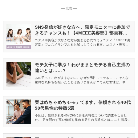
― 広告 ―
SNS発信が好きな方へ、限定モニターに参加で
きるチャンスも！【4MEEE美容部】部員募集
中
コスメや美容が大好きな方が集まる公式コミュニティ『4MEEE美
容部』♡コスメサンプルをお試ししてくれる方、コスメ・美容情報
を一緒に発信してくれる方を募集しています！
モテ女子に学ぶ！わがままとモテる自己主張の
違いとは……？
あの子って、わがままなのに、なぜか男性にモテる……。そんな
複雑な気持ちを抱いたことはありませんか？そんな女性は、単な
るわがままとモテる自己主張の違いをちゃんと分かっているのか
もしれません。モテる・モテないの分かれ目にもなる、わがまま
とモテる自己主張の違いとは、どのようなことなのかを解説しま
す。
実はめちゃめちゃモテてます。信頼される40代
50代男性の特徴5選
今回は、信頼される40代50代男性の特徴について調査をしまし
た。 男女問わず厚い信頼を集める男性の共通点とは……？ 普段は
聞けない女性たちの声もご紹介します♪