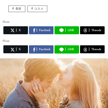
美容
コスメ
Share
X
Facebook
LINE
Threads
Share
X
Facebook
LINE
Threads