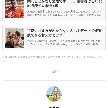
関わるとかなり危険です……。被害者ぶる40代
50代男性の特徴5選
あたかも被害者であるかのように装う男性は、せっかくの大人の
魅力を台無しにしているかも……！ そこで今回は、被害者ぶる40
代50代男性の特徴について調査をしました。 女性たちのリアルな
声と共にお届けします。
可愛い甘え方がわからない人へ！デートで即実
践できる甘え方とは？
甘えたいのに甘えられない。そんな風に甘え方がわからないと困
っていませんか？甘え方がわからないと、あなたの可愛い部分を
お披露目できないので、とても勿体ないと思います。甘えるとい
う行為を恥ずかしいと感じている方も多いかもしれませんが、そ
の殻を破って、彼の胸に勇気を振り絞って飛び込んでみてはいか
※表示価格は記事執筆時点の価格です。現在の価格については各サイトでご確認くださ
かでしょうか♪
い。
― 広告 ―