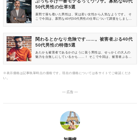
ぶっちゃけ一番モテるってウワサ。寡黙な40代
50代男性の仕草5選
寡黙で落ち着いた男性は、実は若い女性から人気なようです。 そ
こで今回は、寡黙な40代50代男性の仕草について調査をしまし
た！ アンケートで集まった女性たちのリアルな声と共にお届けし
ます♪
関わるとかなり危険です……。被害者ぶる40代
50代男性の特徴5選
あたかも被害者であるかのように装う男性は、せっかくの大人の
魅力を台無しにしているかも……！ そこで今回は、被害者ぶる40
代50代男性の特徴について調査をしました。 女性たちのリアルな
声と共にお届けします。
※表示価格は記事執筆時点の価格です。現在の価格については各サイトでご確認くださ
い。
― 広告 ―
加藤瞳