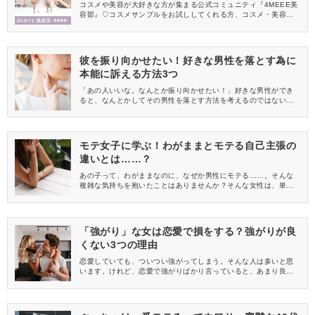
中
コスメや美容が大好きな方が集まる公式コミュニティ『4MEEE美
容部』♡コスメサンプルをお試ししてくれる方、コスメ・美容情報
を一緒に発信してくれる方を募集しています！
彼を振り向かせたい！好きな男性を落とす為に
本能に訴える方法3つ
「あの人いいな。なんとか振り向かせたい！」好きな男性ができ
ると、なんとかしてその男性を落とす方法を考えるのではないで
しょうか？彼を振り向かせたいなら、効果的に男性を落とす方法
を試してみませんか？ここでは、男性の本能に訴え掛けることが
できるような、男性を落とす方法を紹介します。
モテ女子に学ぶ！わがままとモテる自己主張の
違いとは……？
あの子って、わがままなのに、なぜか男性にモテる……。そんな
複雑な気持ちを抱いたことはありませんか？そんな女性は、単な
るわがままとモテる自己主張の違いをちゃんと分かっているのか
もしれません。モテる・モテないの分かれ目にもなる、わがまま
とモテる自己主張の違いとは、どのようなことなのかを解説しま
す。
「強がり」な女は恋愛で損をする？強がりが良
くない3つの理由
恋愛していても、ついつい強がってしまう。そんな人は多いと思
います。けれど、恋愛で強がりばかり言っていると、あまり良い
結果を招かないことが多いようです。あなたも、恋愛で強がりば
かりで損していませんか？ここでは、なぜ強がりがNGなのかをお
伝えします。