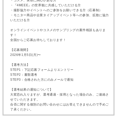
・コスメ、美容に関心がある方
・『4MEEE』の世界観に共感していただける方
・撮影協力やイベントへのご参加をお願いできる方（応募制）
・モニター商品や企業タイアップイベント等への参加、拡散に協力
いただける方
オンラインイベントやコスメのサンプリングの案件相談もありま
す！
全国からご応募お待ちしております！
【応募期間】
2026年1月5日(月)〜
【選考方法】
STEP1：下記応募フォームよりエントリー
STEP2：書類選考
STEP3：合格された方にのみメールで通知
【選考結果の通知について】
大変恐れ入りますが、選考通過・採用となった場合のみ、ご連絡さ
せていただきます。
合否に関する個別のお問い合わせにはお答えできませんので予めご
了承ください。