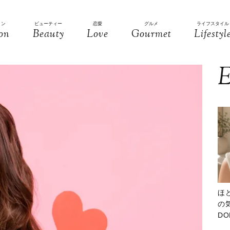
ョン
ビューティー
恋愛
グルメ
ライフスタイル
on
Beauty
Love
Gourmet
Lifestyl
E
ほ
の気
D
大