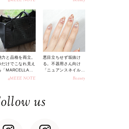
4MEEE NOTE
Beauty
納力と品格を両立。
悪目立ちせず垢抜け
つだけでこなれ見え
る。不器用さん向け
「MARCELLAト
「ニュアンスネイル」
トバッグ」
のやり方
4MEEE NOTE
Beauty
ollow us