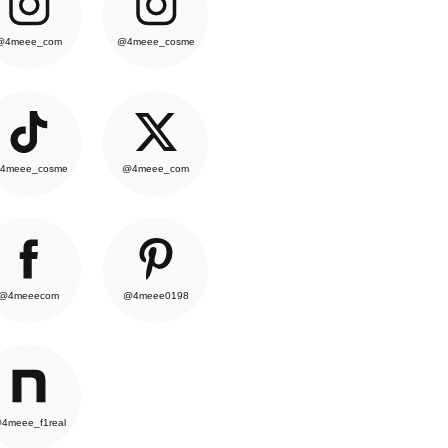
@4meee_com
@4meee_cosme
4meee_cosme
@4meee_com
@4meeecom
@4meee0198
4meee_f1real