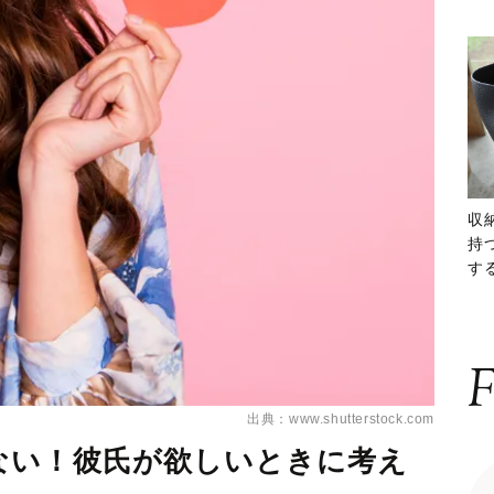
収
持
する
ー
F
出典：www.shutterstock.com
ない！彼氏が欲しいときに考え