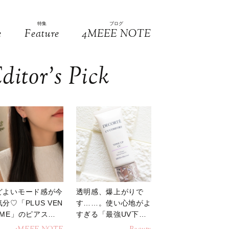
特集
ブログ
e
Feature
4MEEE NOTE
ditor’s Pick
どよいモード感が今
透明感、爆上がりで
分♡「PLUS VEN
す……。使い心地がよ
OME」のピアスが
すぎる「最強UV下
活躍
地」