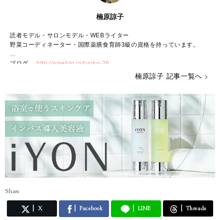
楠原諒子
読者モデル・サロンモデル・WEBライター
野菜コーディネーター・国際薬膳食育師3級の資格を持っています。
ブログ→
http://ameblo.jp/ryoko-26
インスタグラム（@ryokooo_26）→
https://instagram.com/ryokooo_2
楠原諒子 記事一覧へ
6/
ツイッター（@ryoko_kusuhara）→
https://twitter.com/ryoko_kusuhar
a
Share
X
Facebook
LINE
Threads