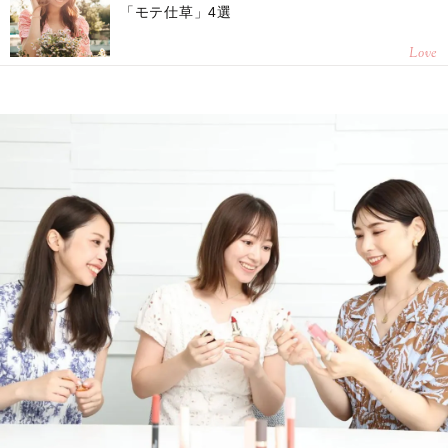
「モテ仕草」4選
Love