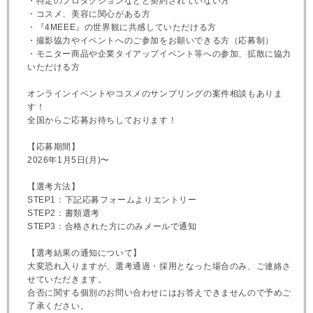
・特定のプロダクションなどと契約されていない方
・コスメ、美容に関心がある方
・『4MEEE』の世界観に共感していただける方
・撮影協力やイベントへのご参加をお願いできる方（応募制）
・モニター商品や企業タイアップイベント等への参加、拡散に協力
いただける方
オンラインイベントやコスメのサンプリングの案件相談もありま
す！
全国からご応募お待ちしております！
【応募期間】
2026年1月5日(月)〜
【選考方法】
STEP1：下記応募フォームよりエントリー
STEP2：書類選考
STEP3：合格された方にのみメールで通知
【選考結果の通知について】
大変恐れ入りますが、選考通過・採用となった場合のみ、ご連絡さ
せていただきます。
合否に関する個別のお問い合わせにはお答えできませんので予めご
了承ください。