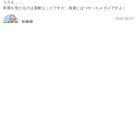
う人も……。
刺激を受けるのは素敵なことですが、逃避にはつかっちゃダメですよ♪
2026.08.07
加藤瞳
悲しいけど現実では“ありえない”漫画の世界
ドキドキ・ワクワクする少女漫画を読んでいると、段々と
「現実でもこんなことないかな〜」なんて思ってしまうもの
です。
もちろん、憧れてご自身の恋する心を刺激するのは良いので
すが、その憧れを強く持ちすぎてしまうと、彼氏ができない
原因を作ることにもなってしまいます。
理想と現実の違いを理解することも、大切なことです。
今回は、漫画では日常茶飯事でも現実ではありえないことを
紹介します。