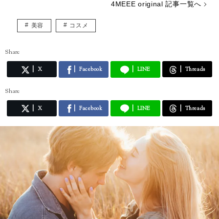
4MEEE original 記事一覧へ
美容
コスメ
Share
X
Facebook
LINE
Threads
Share
X
Facebook
LINE
Threads