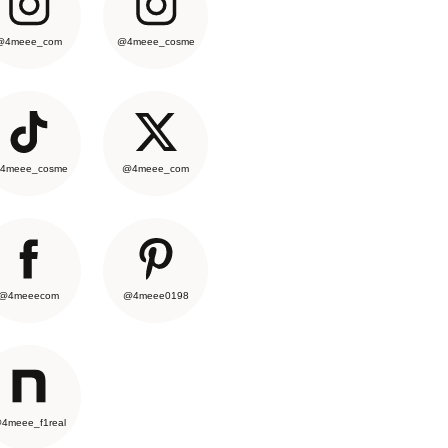
@4meee_com
@4meee_cosme
4meee_cosme
@4meee_com
@4meeecom
@4meee0198
4meee_f1real