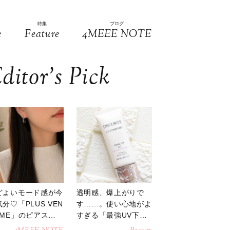
特集
ブログ
e
Feature
4MEEE NOTE
ditor’s Pick
どよいモード感が今
透明感、爆上がりで
分♡「PLUS VEN
す……。使い心地がよ
OME」のピアスが
すぎる「最強UV下
活躍
地」