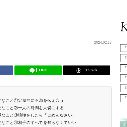
K
2024.02.13
k
LINE
Threads
要なこと①定期的に不満を伝え合う
要なこと②一人の時間を大切にする
要なこと③喧嘩をしたら「ごめんなさい」
要なこと④相手のすべてを知らなくていい