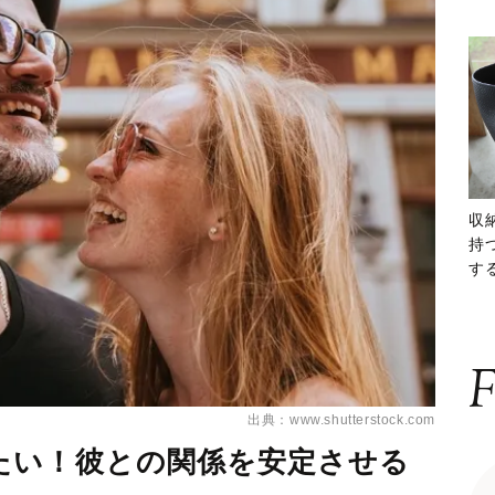
収
持
する
ー
F
出典：www.shutterstock.com
たい！彼との関係を安定させる