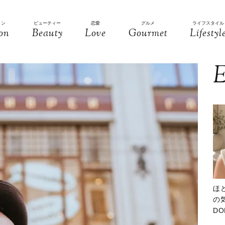
ョン
ビューティー
恋愛
グルメ
ライフスタイル
on
Beauty
Love
Gourmet
Lifestyl
E
ほ
の気
D
大