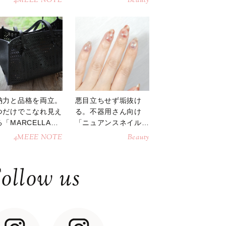
4MEEE NOTE
Beauty
納力と品格を両立。
悪目立ちせず垢抜け
つだけでこなれ見え
る。不器用さん向け
「MARCELLAト
「ニュアンスネイル」
トバッグ」
のやり方
4MEEE NOTE
Beauty
ollow us