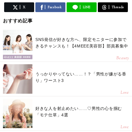
X
Facebook
LINE
Threads
おすすめ記事
SNS発信が好きな方へ、限定モニターに参加で
きるチャンスも！【4MEEE美容部】部員募集中
Beauty
うっかりやってない……！？「男性が嫌がる香
り」ワースト3
Love
好きな人を射止めたい……♡男性の心を掴む
「モテ仕草」4選
Love