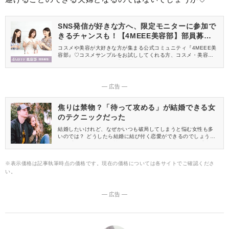
SNS発信が好きな方へ、限定モニターに参加で
きるチャンスも！【4MEEE美容部】部員募集
中
コスメや美容が大好きな方が集まる公式コミュニティ『4MEEE美
容部』♡コスメサンプルをお試ししてくれる方、コスメ・美容情報
を一緒に発信してくれる方を募集しています！
― 広告 ―
焦りは禁物？「待って攻める」が結婚できる女
のテクニックだった
結婚したいけれど、なぜかいつも破局してしまうと悩む女性も多
いのでは？ どうしたら結婚に結び付く恋愛ができるのでしょう
か。 実は、結婚する女性が使っているテクニックの一つに「待っ
て攻める」というのがあります。 早速ご紹介します。
※表示価格は記事執筆時点の価格です。現在の価格については各サイトでご確認くださ
い。
― 広告 ―